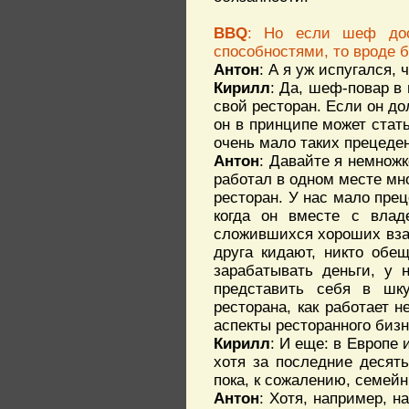
BBQ
: Но если шеф дос
способностями, то вроде б
Антон
: А я уж испугался, 
Кирилл
: Да, шеф-повар в
свой ресторан. Если он дол
он в принципе может стат
очень мало таких прецеден
Антон
: Давайте я немножк
работал в одном месте мно
ресторан. У нас мало прец
когда он вместе с влад
сложившихся хороших вза
друга кидают, никто обе
зарабатывать деньги, у 
представить себя в шку
ресторана, как работает н
аспекты ресторанного бизн
Кирилл
: И еще: в Европе
хотя за последние десят
пока, к сожалению, семейн
Антон
: Хотя, например, н