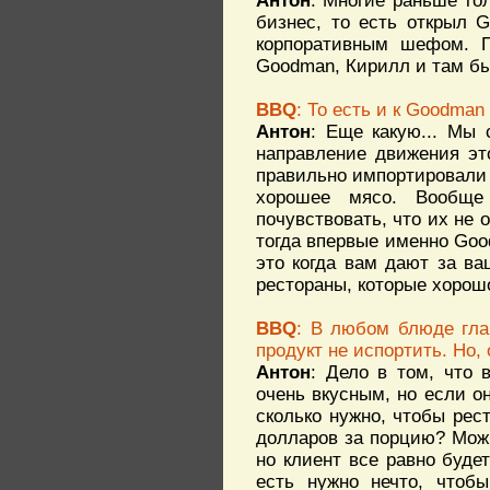
Антон
: Многие раньше то
бизнес, то есть открыл G
корпоративным шефом. 
Goodman, Кирилл и там б
BBQ
: То есть и к Goodma
Антон
: Еще какую... Мы 
направление движения эт
правильно импортировали
хорошее мясо. Вообще
почувствовать, что их не 
тогда впервые именно Good
это когда вам дают за ва
рестораны, которые хорош
BBQ
: В любом блюде глав
продукт не испортить. Но,
Антон
: Дело в том, что 
очень вкусным, но если о
сколько нужно, чтобы рес
долларов за порцию? Можн
но клиент все равно будет
есть нужно нечто, чтоб