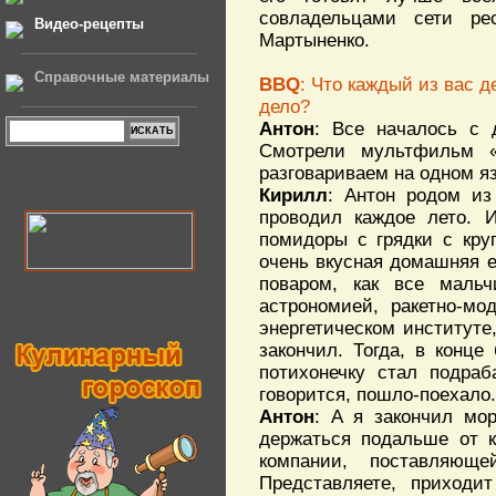
совладельцами сети р
Видео-рецепты
Мартыненко.
Справочные материалы
BBQ
: Что каждый из вас д
дело?
Антон
: Все началось с 
Смотрели мультфильм «
разговариваем на одном яз
Кирилл
: Антон родом из
проводил каждое лето. 
помидоры с грядки с круп
очень вкусная домашняя ед
поваром, как все мальч
астрономией, ракетно-мо
энергетическом институте
закончил. Тогда, в конц
потихонечку стал подраб
говорится, пошло-поехало.
Антон
: А я закончил мо
держаться подальше от к
компании, поставляющ
Представляете, приход