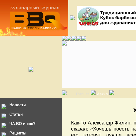
Главная
Архив
Новости
Статьи
Как-то Александр Филин, 
ЧА-ВО и как?
сказал: «Хочешь поесть н
Рецепты
его готовят лучше вс