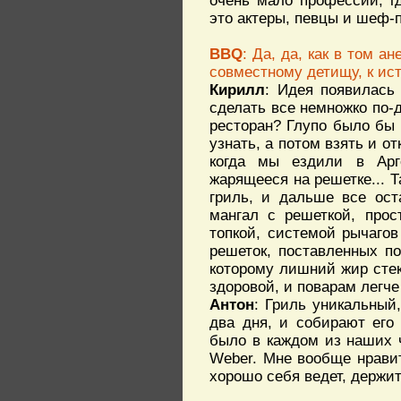
очень мало профессий, г
это актеры, певцы и шеф-п
BBQ
: Да, да, как в том а
совместному детищу, к ис
Кирилл
: Идея появилась
сделать все немножко по-
ресторан? Глупо было бы 
узнать, а потом взять и 
когда мы ездили в Арге
жарящееся на решетке... Т
гриль, и дальше все ост
мангал с решеткой, прос
топкой, системой рычагов
решеток, поставленных п
которому лишний жир стека
здоровой, и поварам легче
Антон
: Гриль уникальный
два дня, и собирают его
было в каждом из наших ч
Weber. Мне вообще нравит
хорошо себя ведет, держит