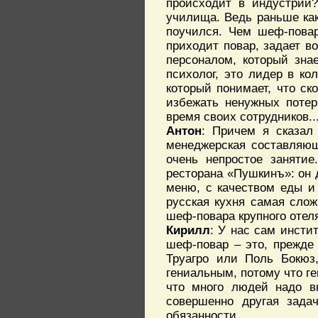
происходит в индустрии?
училища. Ведь раньше как
поучился. Чем шеф-повар
приходит повар, задает в
персоналом, который зна
психолог, это лидер в ко
который понимает, что ск
избежать ненужных потер
время своих сотрудников..
Антон
: Причем я сказал
менеджерская составляющ
очень непростое заняти
ресторана «Пушкинъ»: он д
меню, с качеством еды и 
русская кухня самая слож
шеф-повара крупного отеля
Кирилл
: У нас сам инсти
шеф-повар – это, прежде в
Труагро или Поль Бокюз
гениальным, потому что г
что много людей надо в
совершенно другая зада
обязанности.