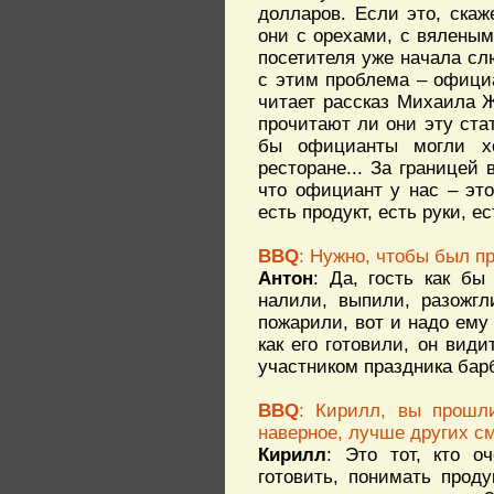
долларов. Если это, скаж
они с орехами, с вяленым
посетителя уже начала слю
с этим проблема – официа
читает рассказ Михаила Ж
прочитают ли они эту ста
бы официанты могли хо
ресторане... За границей 
что официант у нас – это
есть продукт, есть руки, е
BBQ
: Нужно, чтобы был пр
Антон
: Да, гость как бы
налили, выпили, разожгл
пожарили, вот и надо ему 
как его готовили, он вид
участником праздника барб
BBQ
: Кирилл, вы прошл
наверное, лучше других с
Кирилл
: Это тот, кто 
готовить, понимать прод