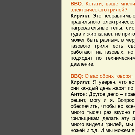
BBQ
: Кстати, ваше мнени
электрического грилей?
Кирилл
: Это несравнимые
правильного электрическ
нагревательные тены, сис
туда и жир капает, не при
может быть разным, в мер
газового гриля есть св
работают на газовых, но
подходят по технически
давление.
BBQ
: О вас обоих говорят
Кирилл
: Я уверен, что е
они каждый день жарят по 
Антон
: Другое дело – пр
решит, могу и я. Вопрос
обеспечить, чтобы во все
много тысяч раз вкусно 
грильщикам делать эту р
много видели грилей, мы 
ножей и т.д. И мы можем п