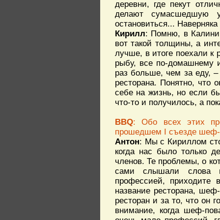
деревни, где пекут отлич
делают сумасшедшую у
остановиться... Наверняка
Кирилл
: Помню, в Калини
вот такой толщины, а инте
лучше, в итоге поехали к 
рыбу, все по-домашнему и
раз больше, чем за еду, 
ресторана. Понятно, что 
себе на жизнь, но если б
что-то и получилось, а пок
BBQ
: Обо всех этих пр
прошедшем I съезде шеф-
Антон
: Мы с Кириллом ст
когда нас было только д
членов. Те проблемы, о ко
сами слышали слова ин
профессией, приходите в
название ресторана, шеф-
ресторан и за то, что он г
внимание, когда шеф-пов