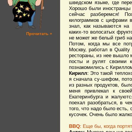
шведском языке, где пер
Хорошо были иностранцы ш
сейчас разберемся! По
килограммов с цифрами в 
знал, как называются на
каких-то волосатых фрукт
Прочитать »
не может же белый гриб на
Потом, когда мы все пот
Москву, работал в Qualit
рестораны, из нее вышло 
посты и рулят своими к
познакомились с Кириллом
Кирилл
: Это такой теплох
я сначала су-шефом, пот
из разных продуктов, был
меня привлекал к свое
Екатеринбурга и жалуютс
поехал разобраться, в че
того, что надо было есть,
кусочек. Очень было жалко
BBQ
: Еще бы, когда портят