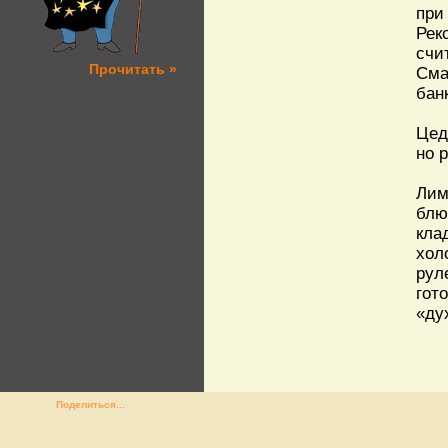
при
Рек
счи
Прочитать »
Сма
бан
Цед
но 
Лим
блю
кла
хол
рул
гот
«ду