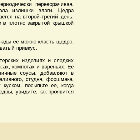
ериодически переворачивая.
вала излишки влаги. Цедра
ается на второй-третий день.
е в плотно закрытой крышкой
инады ее можно класть щедро,
оватый привкус.
терских изделиях и сладких
ссах, компотах и вареньях. Ее
личные соусы, добавляют в
аливного, студня, форшмака,
 куском, посыпьте ее, когда
едры, увидите, как проявится