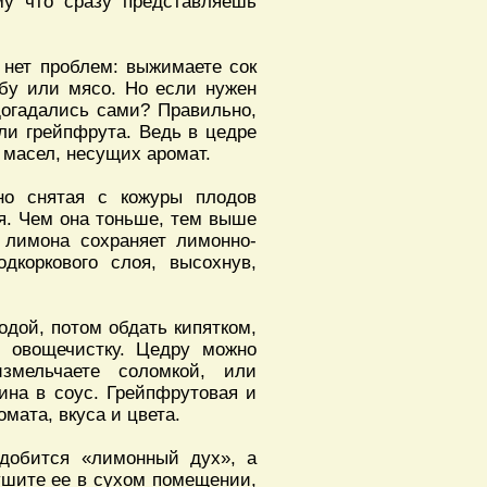
му что сразу представляешь
 нет проблем: выжимаете сок
ыбу или мясо. Но если нужен
 догадались сами? Правильно,
ли грейпфрута. Ведь в цедре
 масел, несущих аромат.
но снятая с кожуры плодов
оя. Чем она тоньше, тем выше
о лимона сохраняет лимонно-
дкоркового слоя, высохнув,
дой, потом обдать кипятком,
и овощечистку. Цедру можно
змельчаете соломкой, или
ина в соус. Грейпфрутовая и
мата, вкуса и цвета.
адобится «лимонный дух», а
сушите ее в сухом помещении,