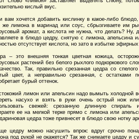
от слово «лимон» заставляет выделять слюну, пото
нзительно кислый вкус.
и вам хочется добавить кислинку в какое-либо блюдо,
о же лимона в маринад или соус, сбрызгиваете им р
русовый аромат, а кислота не нужна, что делать? Ну,
авляете в блюдо цедру, снятую с лимона, апельсина и
ностью отсутствует кислота, но зато в избытке эфирных
ра – это внешняя тонкая цветная кожица, осторож
русовых растений без белого рыхлого подкоркового сл
качество. Так, правильно срезанная цедра со спелог
тый цвет, а неправильно срезанная, с остатками по
обретает бурый оттенок.
стокожий лимон или апельсин надо вымыть холодной во
ереть насухо и взять в руки очень острый нож ил
ользовать свежей: срезанную длинную спираль и
ираете ее на мелкой терке прямо с лимона или апельс
дариновая цедра тоже привнесет в блюдо свою нотку аро
ще цедру можно насушить впрок: вдруг срочно пон
она под рукой не окажется? Так же снимаете цедру и 