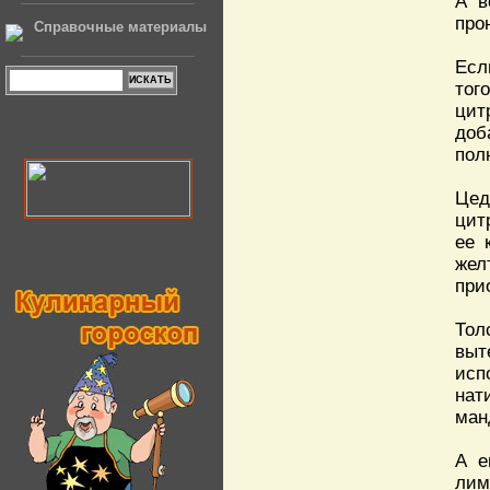
А в
про
Справочные материалы
Есл
тог
цит
доб
пол
Цед
цит
ее 
жел
при
Тол
выт
исп
нат
ман
А е
лим