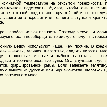
 комнатной температуре на открытой поверхности, п
омендуется подстелить бумагу, чтобы она вытяги
тается готовой, когда станет хрупкой, обычно это случ
лываете ее в порошок или толчете в ступке и хранит
ке.
ра – слабая, мягкая пряность. Поэтому в соусы и мар
разумно: если переборщите, то рискуете получить горьк
онную цедру используют чаще, чем прочие. В конди
дах – кексах, куличах, шарлотках, сладких пирогах, му
дут в овощные, мясные и рыбные салаты и в раз
одные и горячие овощные супы. Она улучшает вкус з
етов, фаршированной рыбы. Если запекаете телятину
овую вынете из духовки или барбекю-котла, щепоткой ц
х» запеченного мяса.