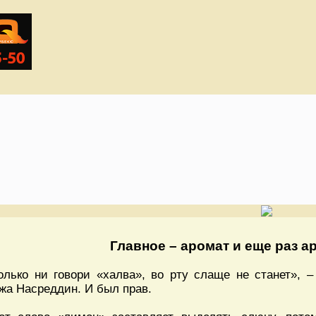
Главное – аромат и еще раз а
олько ни говори «халва», во рту слаще не станет», –
жа Насреддин. И был прав.