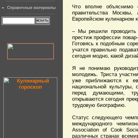
Что вполне объяснимо
Справочные материалы
правительства Москвы,
Европейском кулинарном к
– Мы решили проводить 
престиж профессии повар-
Готовясь к подобным сор
учатся правильно подава
сегодня модно, какой диза
Я не понимаю руководите
молодежь. Триста участни
уже приближаются к ев
национальной культуры, 
перед думающими, тру
открываются сегодня прек
трудовую биографию.
Статус следующего чемп
международного чемпион
Association of Cook Soc
различных странах всеми