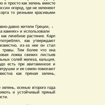
но и просто как зелень вместе
оссии огород, где не зеленеют
 сорта то резными красивыми
вно-давно жители Греции,
на камнях» и использовали
 как лечебное растение. Карл
потреблял, как утверждают
звестно, из-за нее он стал
й травы. Тем более что она
ловая ложка свежих листьев
льных солей железа, кальция,
адо есть при авитаминозе и
петрушки и ее семян помогают
вестна как пряная зелень,
 зелень, осенью второго года
якоть и устойчивый пряный
ости.