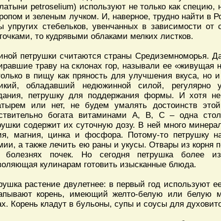
-латыни petroselium) используют не только как специю, 
кропом и зеленым лучком. И, наверное, трудно найти в Р
ы упругих стебельков, увенчанных в зависимости от
точками, то кудрявыми облаками мелких листков.
иной петрушки считаются страны Средиземноморья. Да
иравшие траву на склонах гор, называли ее «живущая 
только в пищу как пряность для улучшения вкуса, но и
икий, обладавший недюжинной силой, регулярно у
дания, петрушку для поддержания формы. И хотя неи
атырем или нет, не будем умалять достоинств это
ствительно богата витаминами А, В, С – одна сто
рушки содержит их суточную дозу. В ней много минера
ия, магния, цинка и фосфора. Потому-то петрушку н
мии, а также лечить ею раны и укусы. Отвары из корня 
 болезнях почек. Но сегодня петрушка более из
воляющая кулинарам готовить изысканные блюда.
рушка растение двулетнее: в первый год используют ее
апывают корень, имеющий желто-белую или белую м
ах. Корень кладут в бульоны, супы и соусы для духовит