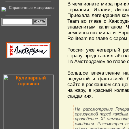
В чемпионате мира принял
Справочные материалы
Германии, Италии, Литв
Приехала легендарная ко
Team во главе с Хансруд
знаменитым капитаном Ч
чемпионатов мира и Евро
Rolliteam во главе с сэро
Россия уже четвертый ра
страну представлял абсол
I в Амстердаме» во главе
Большое впечатление н
выдумкой и фантазией. 
сайте в роскошном спа-це
на жару, в красный колпа
сандалиях.
На рассмотрение Генера
оргизуемой перед каждым
проведение XI чемпиона
ожидания. Рассмотрев вс
одном воздержавшемся) 