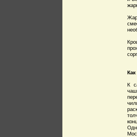
жар
Жар
сме
нео
Кро
про
сорг
Как
К с
чаш
пер
чил
рас
тол
кон
Одн
Мос