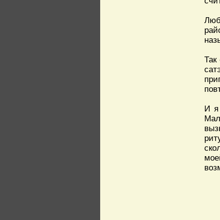
счи
Люб
рай
наз
Так
сат
при
пов
И я
Мал
выз
рит
ско
мое
воз