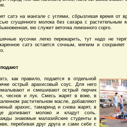
ке.
ят сатэ на мангале с углями, сбрызгивая время от 
сью сгущенного молока без сахара с растительным м
быкновенная, ею служит веточка лимонного сорго.
шечные кусочки легко пережарить, тут надо не теря
жаренное сатэ остается сочным, мягким и сохраняет
о.
 подают
атэ, как правило, подается в отдельной
ечке острый арахисовый соус. Для него
емалывают и смешивают острый перчик
и, чеснок и лук. Смесь жарят в воке, в
каленном растительном масле, добавляют
ченый арахис, тамаринд и снова жарят, в
це доливают молоко и кладут соль.
ажды знакомые малазийские студенты в
кве, перебивая друг друга и сами себе с