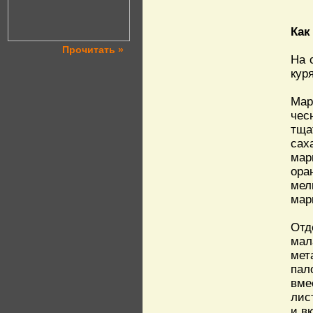
Как
Прочитать »
На 
кур
Мар
чес
тща
сах
мар
ора
мел
мар
От
ма
мет
пал
вме
лис
и в