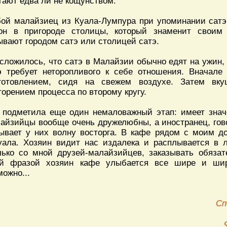
тают едва ли не кощунством.
ой малайзиец из Куала-Лумпура при упоминании сатэ 
он в пригороде столицы, который знаменит своим 
ывают городом сатэ или столицей сатэ.
 сложилось, что сатэ в Малайзии обычно едят на ужин, 
э требует неторопливого к себе отношения. Вначале
готовлением, сидя на свежем воздухе. Затем вк
торением процесса по второму кругу.
 подметила еще один немаловажный этап: имеет значен
айзийцы вообще очень дружелюбны, а иностранец, гов
ывает у них волну восторга. В кафе рядом с моим д
уала. Хозяин видит нас издалека и расплывается в 
лько со мной друзей-малайзийцев, заказывать обяза
й фразой хозяин кафе улыбается все шире и шир
можно...
Сп