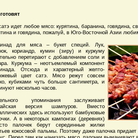
 готовят
сатэ идет любое мясо: курятина, баранина, говядина, с
ятина и говядина, пожалуй, в Юго-Восточной Азии люби
инад для мяса – букет специй. Лук,
нок, кориандр, кумин (зиру) и куркуму
тельно перетирают с добавлением соли и
ара. Куркума – неотъемлемый компонент
инада. Отсюда и характерный желто-
нжевый цвет сатэ. Мясо режут совсем
ко, кубиками чуть больше сантиметра, и
инуют несколько часов.
дельного упоминания заслуживает
лайская версия шампуров. Вместо
аллических здесь используют бамбуковые
очки. А в некоторых кампонгах (деревнях)
сто палочек берут серединные жилки
тьев кокосовой пальмы. Поэтому даже палочка придает
кус. Перед тем как нанизать мясо, палочки вымачивают 