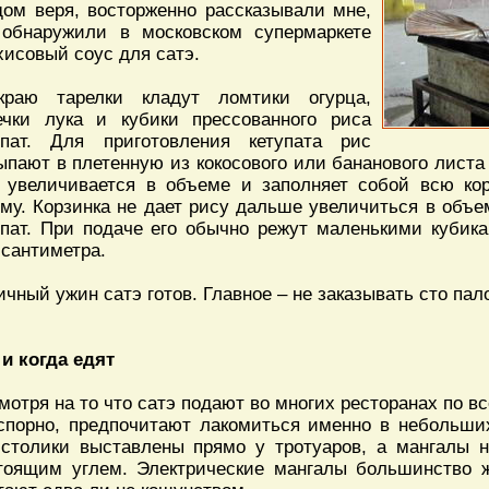
дом веря, восторженно рассказывали мне,
 обнаружили в московском супермаркете
хисовый соус для сатэ.
раю тарелки кладут ломтики огурца,
ечки лука и кубики прессованного риса
упат. Для приготовления кетупата рис
ыпают в плетенную из кокосового или бананового листа 
 увеличивается в объеме и заполняет собой всю кор
му. Корзинка не дает рису дальше увеличиться в объем
упат. При подаче его обычно режут маленькими кубик
 сантиметра.
ичный ужин сатэ готов. Главное – не заказывать сто пал
 и когда едят
мотря на то что сатэ подают во многих ресторанах по в
спорно, предпочитают лакомиться именно в небольши
 столики выставлены прямо у тротуаров, а мангалы 
тоящим углем. Электрические мангалы большинство 