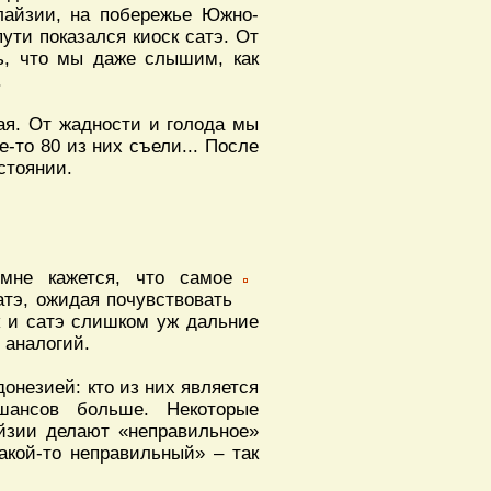
лайзии, на побережье Южно-
пути показался киоск сатэ. От
ь, что мы даже слышим, как
.
ая. От жадности и голода мы
е-то 80 из них съели... После
стоянии.
мне кажется, что самое
сатэ, ожидая почувствовать
 и сатэ слишком уж дальние
 аналогий.
онезией: кто из них является
шансов больше. Некоторые
айзии делают «неправильное»
акой-то неправильный» – так