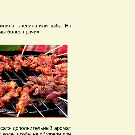
винина, оленина или рыба. Но
мы более прочих.
 сатэ дополнительный аромат
в воде, чтобы не обгорели при