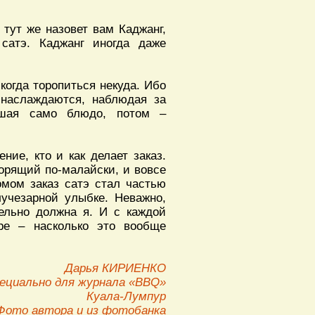
тут же назовет вам Каджанг,
сатэ. Каджанг иногда даже
когда торопиться некуда. Ибо
 наслаждаются, наблюдая за
ушая само блюдо, потом –
ие, кто и как делает заказ.
орящий по-малайски, и вовсе
омом заказ сатэ стал частью
лучезарной улыбке. Неважно,
тельно должна я. И с каждой
е – насколько это вообще
Дарья КИРИЕНКО
ециально для журнала «BBQ»
Куала-Лумпур
Фото автора и из фотобанка