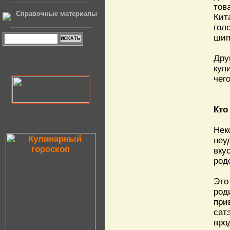
тов
Справочные материалы
Кит
гол
шип
Дру
куп
чег
Кто
Нек
неу
вку
род
Это
род
при
сат
вро