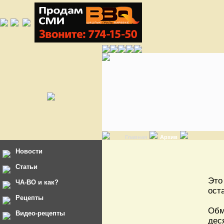
Главная
Архив
Новости
Статьи
Это
ЧА-ВО и как?
ост
Рецепты
Обм
Видео-рецепты
дес