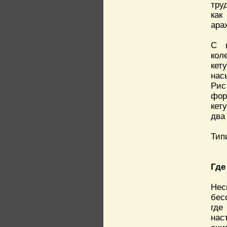
тру
как
ара
С к
кол
кет
нас
Рис
фор
кет
два
Тип
Где
Нес
бес
где
нас