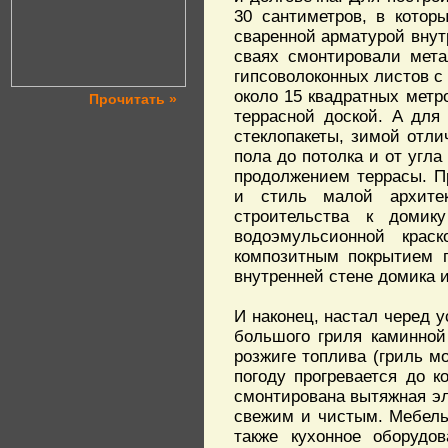
30 сантиметров, в котор
сваренной арматурой внут
сваях смонтировали мета
гипсоволоконных листов с
около 15 квадратных метр
Прочитать »
террасной доской. А для
стеклопакеты, зимой отл
пола до потолка и от угла
продолжением террасы. П
и стиль малой архите
строительства к доми
водоэмульсионной крас
композитным покрытием п
внутренней стене домика 
И наконец, настал черед у
большого гриля каминной
розжиге топлива (гриль м
погоду прогревается до 
смонтирована вытяжная эле
свежим и чистым. Мебель
также кухонное оборудо