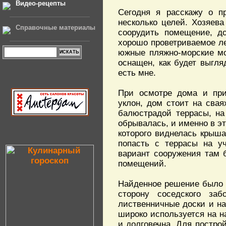
Видео-рецепты
Сегодня я расскажу о пр
несколько целей. Хозяева
Справочные материалы
соорудить помещение, до
хорошо проветриваемое ле
южные пляжно-морские мот
оснащен, как будет выгля
есть мне.
При осмотре дома и при
уклон, дом стоит на свая
балюстрадой террасы, на
обрывалась, и именно в эт
которого виднелась крыша
попасть с террасы на уч
вариант сооружения там 
помещений.
Найденное решение было 
сторону соседского за
лиственничные доски и на
широко используется на н
и долговечна. Для постр