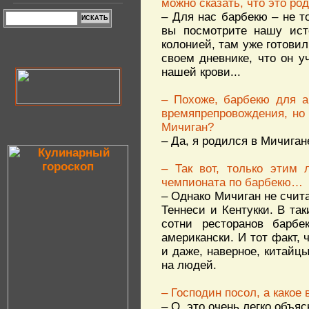
можно сказать, что это ро
– Для нас барбекю – не т
вы посмотрите нашу ист
колонией, там уже готови
своем дневнике, что он уч
нашей крови...
– Похоже, барбекю для а
времяпрепровождения, но
Мичиган?
– Да, я родился в Мичиган
– Так вот, только этим
чемпионата по барбекю…
– Однако Мичиган не счит
Теннеси и Кентукки. В та
сотни ресторанов барбе
американски. И тот факт,
и даже, наверное, китайц
на людей.
– Господин посол, а како
– О, это очень легко объя