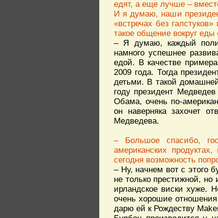
едят, а еще лучше – вмес
И я думаю, наши президе
«встречах без галстуков»
такое общение вокруг еды
– Я думаю, каждый поли
намного успешнее развив
едой. В качестве пример
2009 года. Тогда президе
детьми. В такой домашней
году президент Медведев
Обама, очень по-американ
он наверняка захочет от
Медведева.
– Большое спасибо, го
американских продуктах,
сегодня возможность попр
– Ну, начнем вот с этого б
не только престижной, но 
ирландское виски хуже. 
очень хорошие отношения 
дарю ей к Рождеству Maker