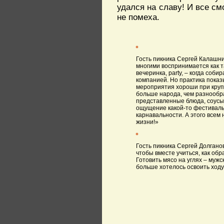
удался на славу! И все см
не помеха.
Гость пикника Сергей Калашн
многими воспринимается как 
вечеринка, party, – когда соби
компанией. Но практика показ
мероприятия хороши при кру
больше народа, чем разнообр
представленные блюда, соусы,
ощущение какой-то фестиваль
карнавальности. А этого всем 
жизни!»
Гость пикника Сергей Долгано
чтобы вместе учиться, как обр
Готовить мясо на углях – мужс
больше хотелось освоить ход