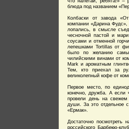
что налетай, ребята!» –
блюда под названием «Пер
Колбаски от завода «От
компании «Дарина Фудс», 
лопались, в смысле съед
чесночной пастой и мари
соусами и отменной горч
лепешками Tortillas от 
было по желанию самым
чилийскими винами от ком
Mark и ароматным глинтв
Тем, кто приехал за ру
великолепный кофе от ком
Первое место, по едино
конечно, дружба. А если
провели день на свежем 
души. За это отдельное 
«Ермак».
Достаточно посмотреть н
российского Барбекю-клуб