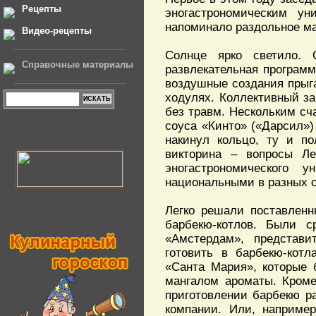
Рецепты
эногастрономическим у
напоминало раздольное ма
Видео-рецепты
Солнце ярко светило. 
Справочные материалы
развлекательная програм
воздушные создания прыга
ходулях. Коллективный за
без травм. Нескольким сч
соуса «Кинто» («Дарсил»)
накинул кольцо, ту и по
викторина – вопросы Ле
эногастрономического 
национальными в разных с
Легко решали поставлен
барбекю-котлов. Были с
«Амстердам», представи
готовить в барбекю-кот
«Санта Мария», которые 
мангалом ароматы. Кроме
приготовлении барбекю р
компании. Или, например