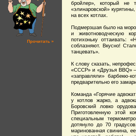
бройлер», который не т
«элинаровской» курятины,
на всех котлах.
Подмерзшая было на моро
и животноводческую ко
потихоньку оттаивать: «
Прочитать »
соблазняют. Вкусно! Стал
танцевать».
К слову сказать, непрофе
«СССР» и «Друзья BBQ» – 
«заправляли» барбекю-к
предварительно его замар
Команда «Горячие адвокат
у котлов жарко, а адво
Боровский ловко орудова
Приготовленную этой к
специальным термометро
дотянуло до 70 градусов
маринованная свинина, ее