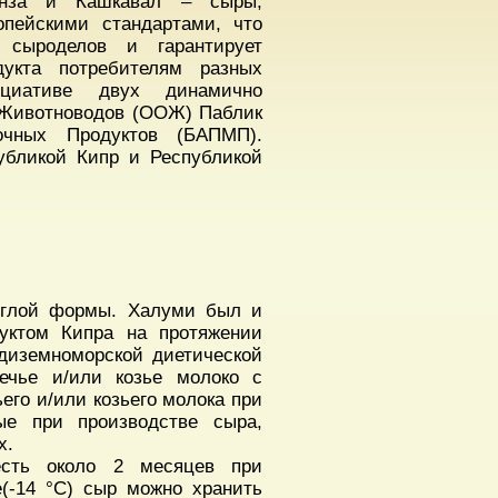
ынза и Кашкавал – сыры,
пейскими стандартами, что
 сыроделов и гарантирует
дукта потребителям разных
ициативе двух динамично
 Животноводов (ООЖ) Паблик
очных Продуктов (БАПМП).
убликой Кипр и Республикой
углой формы. Халуми был и
уктом Кипра на протяжении
едиземноморской диетической
ечье и/или козье молоко с
ьего и/или козьего молока при
ые при производстве сыра,
х.
есть около 2 месяцев при
е(-14 °С) сыр можно хранить