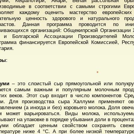
уми, Кефалотири, Анари, Белая рассольная бр
изводимые в соответствии с самыми строгими Евро
воляет каждому оценить мастерство европейских
ательную ценность здорового и натурального про
зрастов. Данная программа проводится по ин
вивающихся организаций: Общекипрской Организации
 и Болгарской Ассоциации Производителей Мол
грамма финансируется Европейской Комиссией, Респ
гария.
ры
:
уми
– это слоистый сыр прямоугольной или полукр
ается самым важным и популярным молочным прод
гих веков. Этот сыр входит в число компонентов Ср
ни. Для производства сыра Халлуми применяют ов
авлением (а иногда и без) коровьего молока. Доля овеч
м может варьироваться. Виды молока, используем
зывают на упаковке в порядке убывания доли в процента
уми обладает ценным свойством сохранять свеж
пературе ниже 4 °С. А при более низкой температур