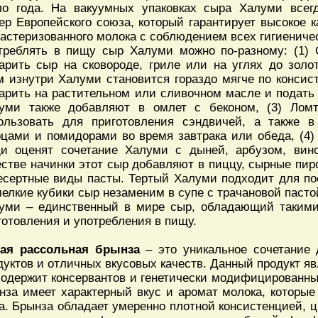
ло года. На вакуумных упаковках сыра Халуми всег
ер Европейского союза, который гарантирует высокое к
пастеризованного молока с соблюдением всех гигиениче
треблять в пищу сыр Халуми можно по-разному: (1)
арить сыр на сковороде, гриле или на углях до золот
м изнутри Халуми становится гораздо мягче по консис
арить на растительном или сливочном масле и подать 
уми также добавляют в омлет с беконом, (3) Лом
ользовать для приготовления сэндвичей, а также в
рцами и помидорами во время завтрака или обеда, (4)
и оценят сочетание Халуми с дыней, арбузом, вин
естве начинки этот сыр добавляют в пиццу, сырные пиро
есертные виды пасты. Тертый Халуми подходит для по
мелкие кубики сыр незаменим в супе с трачановой пасто
уми – единственный в мире сыр, обладающий таким
готовления и употребления в пищу.
ая рассольная брынза
– это уникальное сочетание 
дуктов и отличных вкусовых качеств. Данный продукт я
содержит консервантов и генетически модифицированны
нза имеет характерный вкус и аромат молока, которы
а. Брынза обладает умеренно плотной консистенцией, ц