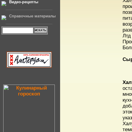
Хал
Видео-рецепты
про
поз
Справочные материалы
пит
во
раз
Лтд
Про
Бол
Сы
Хал
ост
мно
кух
доб
это
ука
Хал
тем