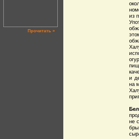
око
ном
из 
Упо
обж
Прочитать »
это
обж
Хал
исп
огу
пищ
кач
и д
на 
Хал
при
Бел
про
не 
бры
сыр