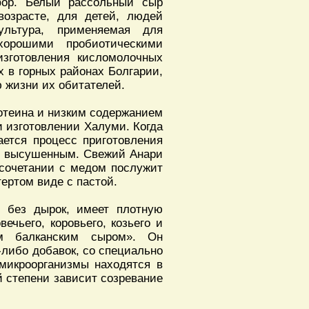
фор. Белый рассольный сыр
возрасте, для детей, людей
культура, применяемая для
хорошими пробиотическими
изготовления кисломолочных
 в горных районах Болгарии,
 жизни их обитателей.
отеина и низким содержанием
и изготовлении Халуми. Когда
ется процесс приготовления
и высушенным. Свежий Анари
 сочетании с медом послужит
ертом виде с пастой.
 без дырок, имеет плотную
ечьего, коровьего, козьего и
м балканским сыром». Он
-либо добавок, со специально
 микроорганизмы находятся в
й степени зависит созревание