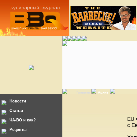
Главная
Архив
Новости
Статьи
EU 
ЧА-ВО и как?
с Е
Рецепты