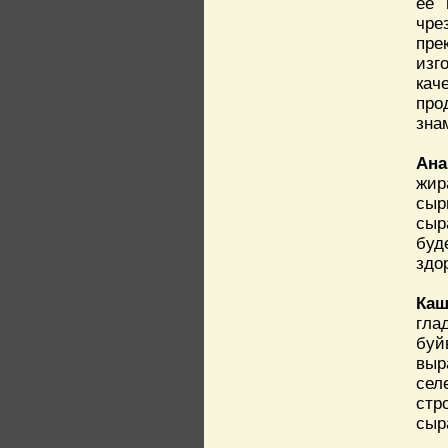
ее 
чре
пре
изг
кач
про
зна
Ана
жир
сыр
сыр
буд
здо
Каш
гла
буй
выр
сел
стр
сыр