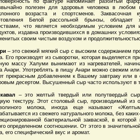
поверхность по фактуре напоминает разбитый фар
звычайно полезен для здоровья человека в любом 
клонного возраста и спортсменов. Заквасочная 
отовления Белой рассольной брынзы, обладает 
ествами, что является необходимым условием для 
дуктов, издавна производившихся в домашних условиях
менитых своим чистым воздухом и продолжительностью
ри
– это свежий мягкий сыр с высоким содержанием пр
а. Его производят из сыворотки, которая выделяется пр
ную массу Халуми вынимают из нагревателей, начина
а Анари. Употреблять в пищу Анари можно свежим ил
ет прекрасным добавлением к Вашему завтраку или в
ровым десертом. Высушенный сыр часто используют в т
кавал
– это желтый твердый или полутвердый сыр
дкую текстуру. Этот столовый сыр, производимый из ов
волиного молока, иногда еще называют «Желты
абатывается из свежего натурального молока, без каких
екционированной бактериальной закваской, в которой
ого определенном соотношении. От этого в значительно
а, его специфический вкус и аромат.