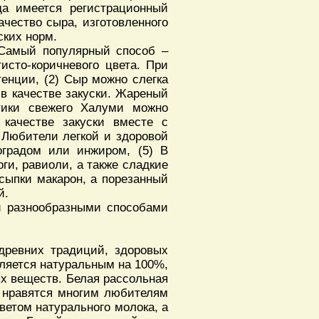
да имеется регистрационный
ачество сыра, изготовленного
ских норм.
 Самый популярный способ –
исто-коричневого цвета. При
тенции, (2) Сыр можно слегка
в качестве закуски. Жареный
тики свежего Халуми можно
 качестве закуски вместе с
 Любители легкой и здоровой
оградом или инжиром, (5) В
ги, равиоли, а также сладкие
сыпки макарон, а порезанный
й.
и разнообразными способами
древних традиций, здоровых
вляется натуральным на 100%,
х веществ. Белая рассольная
е нравятся многим любителям
ветом натурального молока, а