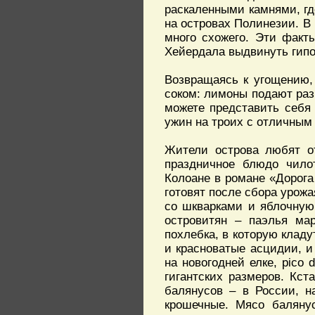
раскаленными камнями, где
на островах Полинезии. В
много схожего. Эти факт
Хейердала выдвинуть гипо
Возвращаясь к угощению,
соком: лимоны подают раз
можете представить себя 
ужин на троих с отличным
Жители острова любят от
праздничное блюдо чилот
Колоане в романе «Дорога
готовят после сбора урожа
со шкварками и яблочную
островитян – паэлья мар
похлебка, в которую кладу
и красноватые асцидии, и
на новогодней елке, рico 
гигантских размеров. Кст
балянусов – в России, н
крошечные. Мясо балянус