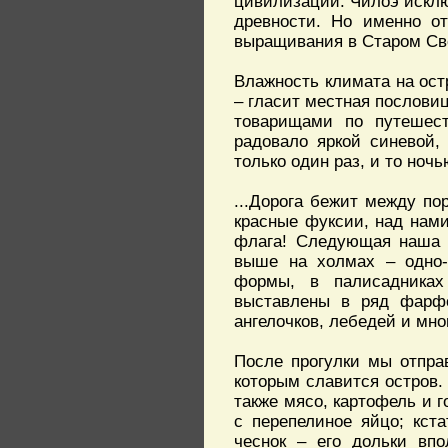
цивилизаций. Чилоэ исклю
древности. Но именно о
выращивания в Старом Све
Влажность климата на ост
– гласит местная пословиц
товарищами по путешес
радовало яркой синевой,
только один раз, и то ночь
...Дорога бежит между п
красные фуксии, над нами
флага! Следующая наша о
выше на холмах – одно-
формы, в палисадниках
выставлены в ряд фарфо
ангелочков, лебедей и мно
После прогулки мы отпра
которым славится остров. 
также мясо, картофель и г
с перепелиное яйцо; кст
чеснок – его дольки впо