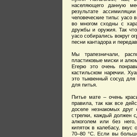
населяющего данную ме
результате ассимиляции
человеческие типы: уасо в
во многом сходны с хара
дружбы и оружия. Так чт
уасо собирались вокруг о
песни кантадора и передав
Мы трапезничали, расп
пластиковые миски и алюм
Егерю это очень понрав
кастильском наречии. Хуа
это тыквенный сосуд для
для питья.
Питье мате – очень крас
правила, так как все дей
доселе незнакомых друг 
стрелки, каждый должен с
алкоголем или без него
кипяток в калебасу, вкус
70–80 °С. Если вы больше