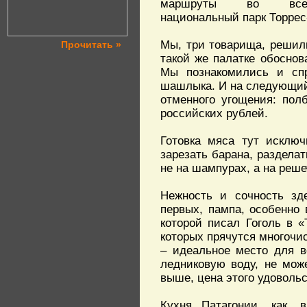
маршруты во всем
национальный парк Торрес
Мы, три товарища, решили
Прочитать »
такой же палатке обоснов
Мы познакомились и спр
шашлыка. И на следующий 
отменного угощения: пол
российских рублей.
Готовка мяса тут исклю
зарезать барана, разделат
не на шампурах, а на реше
Нежность и сочность зд
первых, пампа, особенно 
которой писал Гоголь в «
которых прячутся многочис
– идеальное место для в
ледниковую воду, не може
выше, цена этого удовольс
Кухня Патагонии, как, 