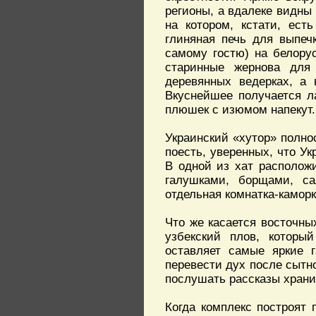
регионы, а вдалеке видны 
на котором, кстати, ест
глиняная печь для выпеч
самому гостю) на белору
старинные жернова для
деревянных ведерках, а 
Вкуснейшее получается л
плюшек с изюмом напекут.
Украинский «хутор» полн
поесть, уверенных, что У
В одной из хат располож
галушками, борщами, са
отдельная комнатка-каморк
Что же касается восточны
узбекский плов, который
оставляет самые яркие 
перевести дух после сытно
послушать рассказы хранит
Когда комплекс построят 