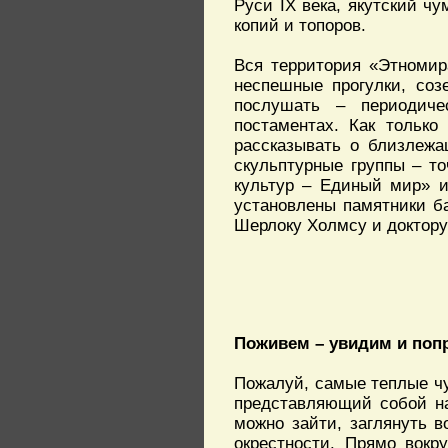
Руси IX века, якутский чу
копий и топоров.
Вся территория «Этномир
неспешные прогулки, соз
послушать – периодиче
постаментах. Как только
рассказывать о близлежа
скульптурные группы – т
культур – Единый мир» и
установлены памятники б
Шерлоку Холмсу и доктору 
Поживем – увидим и поп
Пожалуй, самые теплые чу
представляющий собой на
можно зайти, заглянуть в
окрестности. Прямо вокр