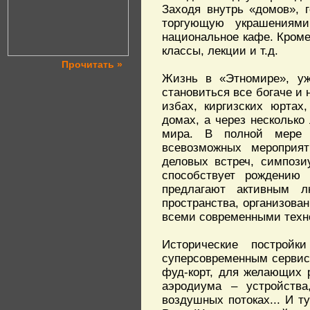
Заходя внутрь «домов», 
торгующую украшениями
национальное кафе. Кроме
классы, лекции и т.д.
Прочитать »
Жизнь в «Этномире», уж
становиться все богаче и 
избах, киргизских юртах
домах, а через несколько
мира. В полной мере р
всевозможных мероприяти
деловых встреч, симпози
способствует рождению
предлагают активным л
пространства, организован
всеми современными техн
Исторические построй
суперсовременным сервис
фуд-корт, для желающих р
аэродиума – устройства
воздушных потоках... И т