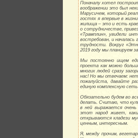
Поначалу хотел построит
воображении это был нек
Марусичем, который реал
гостях я впервые в жизн
жилища – это и есть крае
о сотрудничестве, приве
«Трамплин», увидели ин
востребован, и началась 
трудности. Вокруг «Этн
2019 году мы планируем 
Мы постоянно ищем еди
проекта как можно больше
многих людей сразу заго
нас! Но мы отвечаем: нет
пожалуйста, давайте ра
единую комплексную сеть 
Обязательно будем во вс
делать. Считаю, что кули
в ней выражается очень 
этот народ живет, как
открываются кладези муд
ценным, интересным.
Я, между прочим, вегета