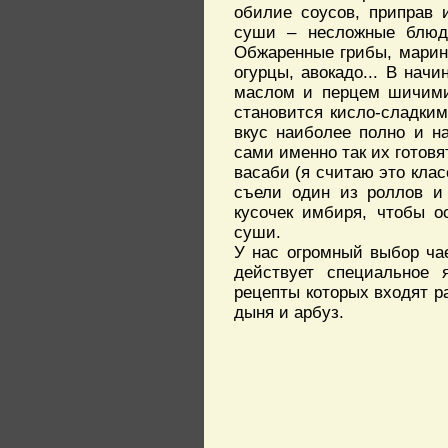
обилие соусов, приправ 
суши – несложные блюда
Обжаренные грибы, марино
огурцы, авокадо... В нач
маслом и перцем шичими.
становится кисло-сладким
вкус наиболее полно и н
сами именно так их готовя
васаби (я считаю это клас
съели один из роллов и 
кусочек имбиря, чтобы о
суши.
У нас огромный выбор чае
действует специальное 
рецепты которых входят р
дыня и арбуз.