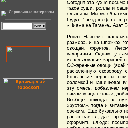
Сегодня эта кухня весьма 
такое суши, роллы и саши
Справочные материалы
слышали. Мы же обратимс
будут бренд-шеф сети р
«Нияма на Таганке» Азат 
Ренат
: Начнем с шашлычк
размера, и на шпажках го
овощей, фруктов. Лето
калориями. Однако у сам
использование жарящей по
Обжаренные овощи (ясай т
раскаленную сковороду 
болгарские перцы и, пом
соломкой и нашинкованную
эту смесь, добавляем на
самом конце готовки, доб
Вообще, никогда не нуж
хрустом», тогда и витами
свежим. Еще буквально не
раскрывается, дает прекр
оформить блюдо: посыпат