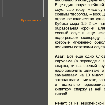
небольшого помидорчика с
Еще один популярнейший в
соус, сыр тофу, мисо-су
соевым творогом, – вообще
огромное количество куш
Прочитать »
Кубики сыра 1,5–2 см па
образования корочки. Дл
соевый соус и еще некот
подогреваем сковороду,
которые мгновенно обво
поливаем остатками соуса
Азат
: Вот еще одно блюд
харусаме (в переводе с я
спаржа, кинза, соевый соу
надо замочить шиитаке, а 
замачиваем на 10 минут 
закладываем шиитаке, за
и тщательно перемешива
кипятком спаржу (в ней 
кинзой.
Ренат
: Я из европейской