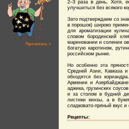
2–3 раза в день. Хотя, 
улучшиться без всякого ко
Зато подтверждаем со зна
в порошок) широко приме
для ароматизации кулин
словом бородинский хле
мариновании и солении ово
Прочитать »
богатую каротином, рути
российском рынке.
Но особенно эта пряност
Средней Азии, Кавказа и
обходятся без кориандра
Армении и Азербайджане 
аджика, грузинских соусов
и за столом в будний де
листики кинзы, а в буке
сладковато-пряный вкус и
Рецепты: