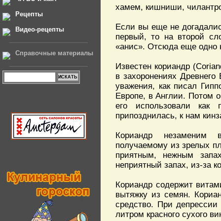
хамем, кишниши, чилантро
Рецепты
Если вы еще не догадались
Видео-рецепты
первый, то на второй сло
«анис». Отсюда еще одно н
Справочные материалы
Известен кориандр (Coria
в захоронениях Древнего
уважения, как писал Гипп
Европе, в Англии. Потом 
его использовали как 
припозднилась, к нам кинз
Кориандр незаменим в
получаемому из зрелых п
приятным, нежным запа
неприятный запах, из-за к
Кориандр содержит витам
вытяжку из семян. Кориа
средство. При депрессии
литром красного сухого ви