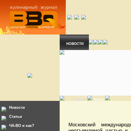
Главная
Архив
Новости
Статьи
Московский междунаро
ЧА-ВО и как?
неотъемлемой частью и д