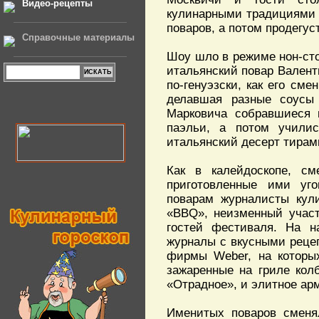
Видео-рецепты
кулинарными традициями 
поваров, а потом продегус
Справочные материалы
Шоу шло в режиме нон-сто
итальянский повар Валенти
по-генуэзски, как его см
делавшая разные соусы 
Марковича собравшиеся в
паэльи, а потом училис
итальянский десерт тирам
Как в калейдоскопе, см
приготовленные ими уг
поварам журналисты кули
«BBQ», неизменный участ
гостей фестиваля. На 
журналы с вкусными рецеп
фирмы Weber, на которых
зажаренные на гриле кол
«Отрадное», и элитное а
Именитых поваров сменя