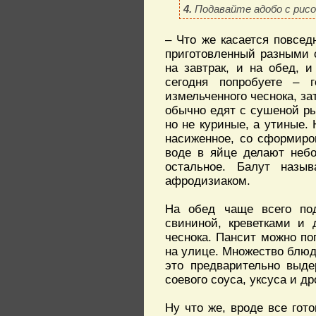
4.
Подавайте адобо с рисо
– Что же касается повсед
приготовленный разными 
на завтрак, и на обед, 
сегодня попробуете – 
измельченного чеснока, за
обычно едят с сушеной р
но не куриные, а утиные. 
насиженное, со сформиро
воде в яйце делают небо
остальное. Балут назы
афродизиаком.
На обед чаще всего под
свининой, креветками и
чеснока. Пансит можно по
на улице. Множество блюд 
это предварительно выде
соевого соуса, уксуса и д
Ну что же, вроде все гот