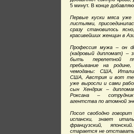
5 минут. В конце добавляю
Первые куски мяса уже 
листьями, присоединилас
сразу становилось ясн
красивейших женщин в Аз
Профессия мужа – он dip
(кадровый дипломат) – 
быть перелетной пт
пребывание на родине,
чемоданы: США, Итали
США, Австрия и вот те
уже выросли и сами рабо
сын Хендрик – диплома
Роксана – сотрудник
агентства по атомной эне
Посол свободно говорит 
испански, знает италь
французский, японски
старается не отставать 