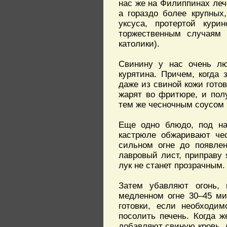
нас же на Филиппинах леч
а гораздо более крупных
уксуса, протертой кур
торжественным случаям
католики).
Свинину у нас очень лю
курятина. Причем, когда 
даже из свиной кожи готов
жарят во фритюре, и пол
тем же чесночным соусом н
Еще одно блюдо, под наз
кастрюле обжаривают че
сильном огне до появлен
лавровый лист, приправу 
лук не станет прозрачным.
Затем убавляют огонь,
медленном огне 30–45 мин
готовки, если необходи
посолить печень. Когда ж
добавляют свиную кровь, д