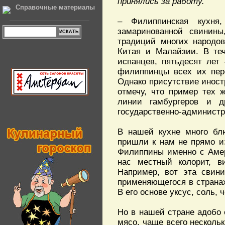
принялись за работу.
Справочные материалы
– Филиппинская кухня
замаринованной свинины
традиций многих народов
Китая и Малайзии. В те
испанцев, пятьдесят лет
филиппинцы всех их пер
Однако присутствие иност
отмечу, что пример тех 
линии гамбургеров и д
государственно-админист
В нашей кухне много бл
пришли к нам не прямо из
Филиппины именно с Амер
нас местный колорит, в
Например, вот эта свини
применяющегося в странах
В его основе уксус, соль, 
Но в нашей стране адобо 
мясо, чаще всего нескольк