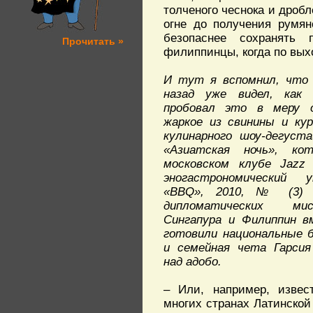
толченого чеснока и дробл
огне до получения румян
безопаснее сохранять 
Прочитать »
филиппинцы, когда по выхо
И тут я вспомнил, что 
назад уже видел, как
пробовал это в меру 
жаркое из свинины и ку
кулинарного шоу-дегуста
«Азиатская ночь», ко
московском клубе Jazz
эногастрономический 
«BBQ», 2010, № (3) 2
дипломатических ми
Сингапура и Филиппин в
готовили национальные б
и семейная чета Гарсия
над адобо.
– Или, например, изве
многих странах Латинской