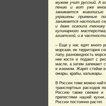
мужем учит русский. А е
пению и вот уже мног
занимается живописью
украшены приемные по
занимается настолько се
и даже освоила технику
кулинарного мастерства
азиатской, и в частности
– Еще у нас едят много р
морская, ее территория со
лапу, разновидность морско
нее кости и подают с ри
масле, а затем запекают 
и изюмом. Жарят стейки из
омары, крабы, кальмары.
В России тоже можно найт
транспортных расходов по
Россию также свежие и 
прелестями нашей кухни,
России постоянно растет.