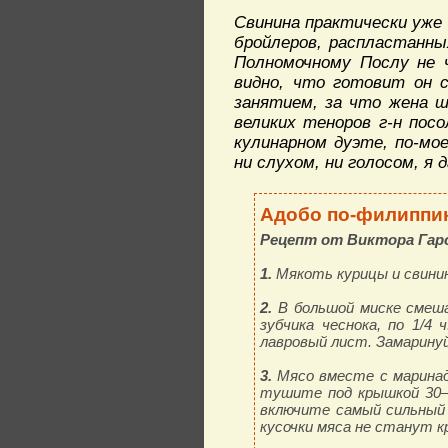
Свинина практически уже
бройлеров, распластанны
Полномочному Послу не 
видно, что готовит он 
занятием, за что жена ш
великих теноров г-н пос
кулинарном дуэте, по-мо
ни слухом, ни голосом, я
Адобо по-филиппи
Рецепт от Виктора Гарси
1.
Мякоть курицы и свинины
2.
В большой миске смешай
зубчика чеснока, по 1/4 
лавровый лист. Замаринуй
3.
Мясо вместе с маринадо
тушите под крышкой 30–
включите самый сильный 
кусочки мяса не станут к