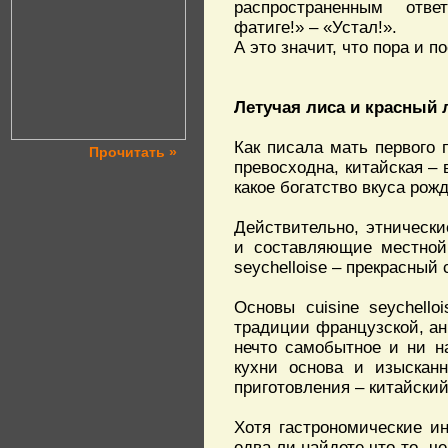
распространенным отв
фатиге!» – «Устал!».
А это значит, что пора и по
Летучая лиса и красный 
Как писала мать первого 
Прочитать »
превосходна, китайская –
какое богатство вкуса рож
Действительно, этнически
и составляющие местной 
seychelloise – прекрасный
Основы сuisine seychell
традиции французской, анг
нечто самобытное и ни н
кухни основа и изыскан
приготовления – китайский
Хотя гастрономические и
едва ли найдете что-то, ч