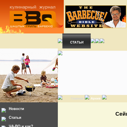
Главная
Архив
Новости
Сей
Статьи
ЧА-ВО и как?