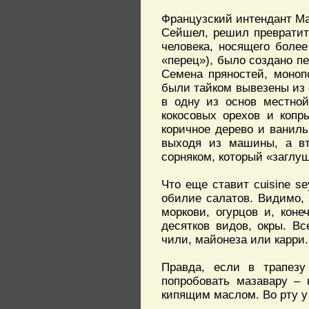
Французский интендант Ма
Сейшел, решил превратить
человека, носящего боле
«перец»), было создано п
Семена пряностей, моноп
были тайком вывезены из
в одну из основ местной
кокосовых орехов и копр
коричное дерево и ваниль
выходя из машины, а вт
сорняком, который «заглу
Что еще ставит cuisine se
обилие салатов. Видимо, 
моркови, огурцов и, коне
десятков видов, окры. В
чили, майонеза или карри
Правда, если в трапезу 
попробовать мазавару – 
кипящим маслом. Во рту у