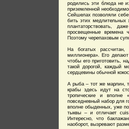
родились эти блюда не из
приземленной необходимос
Сейшелах позволяли себе 
бить этих медлительных 
плантаторствовать, да
просвещенные времена ч
Поэтому черепаховым супо
На богатых рассчитан,
миллионера». Его делают 
чтобы его приготовить, на
такой дорогой, каждый м
сердцевины обычной кокос
А рыба – тот же марлин, т
крабы здесь идут на ст
тропические и вполне 
повседневный набор для г
вполне обыденных, уже по
тыквы – и отличает cuis
Интересно, что баклажа
наоборот, вызревают разме