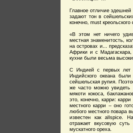
Главное отличие здешней 
задают тон в сейшельски
конечно, must креольского 
«В этом нет ничего уди
местная знаменитость, ко
на островах и... предсказ
Африки и с Мадагаскара,
кухни были весьма высоки
С Индией с первых лет 
Индийского океана были
сейшельская рупия. Поэтом
же часто можно увидеть 
мякоти кокоса, баклажан
это, конечно, карри: карр
местного карри – оно го
любого местного повара в
известен как allspice. 
отражает вкусовую суть 
мускатного ореха.