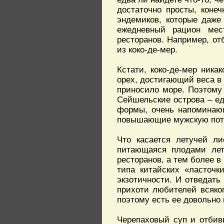
достаточно просты, коне
эндемиков, которые даже
ежедневный рацион ме
ресторанов. Например, от
из коко-де-мер.
Кстати, коко-де-мер ника
орех, достигающий веса в 2
приносило море. Поэтому 
Сейшельские острова – еди
формы, очень напоминающ
повышающие мужскую пот
Что касается летучей ли
питающаяся плодами лет
ресторанов, а тем более в
типа китайских «ласточк
экзотичности. И отведать
прихоти любителей всяког
поэтому есть ее довольно 
Черепаховый суп и отбив