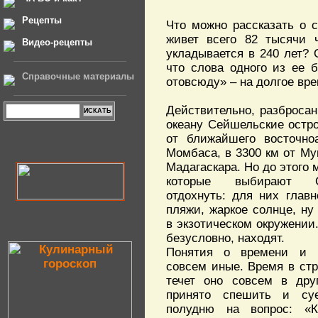
Рецепты
Что можно рассказать о с
живет всего 82 тысячи 
Видео-рецепты
укладывается в 240 лет? 
что слова одного из ее 
Справочные материалы
отовсюду» – на долгое вре
Действительно, разброса
океану Сейшельские остро
от ближайшего восточноа
Момбаса, в 3300 км от Му
Мадагаскара. Но до этого 
которые выбирают 
отдохнуть: для них главн
пляжи, жаркое солнце, ну
в экзотическом окружении.
безусловно, находят.
Понятия о времени и р
совсем иные. Время в стр
течет оно совсем в дру
принято спешить и су
полудню на вопрос: «