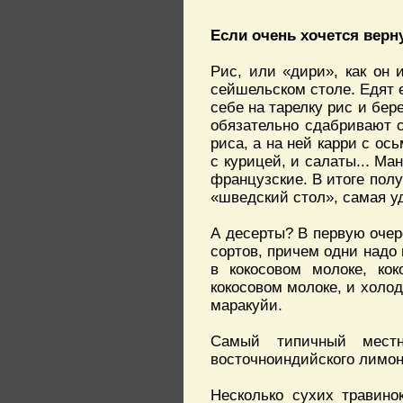
Если очень хочется верн
Рис, или «дири», как он 
сейшельском столе. Едят е
себе на тарелку рис и бе
обязательно сдабривают с
риса, а на ней карри с ос
с курицей, и салаты... Ма
французские. В итоге полу
«шведский стол», самая у
А десерты? В первую очер
сортов, причем одни надо
в кокосовом молоке, кок
кокосовом молоке, и холо
маракуйи.
Самый типичный местн
восточноиндийского лимон
Несколько сухих травино