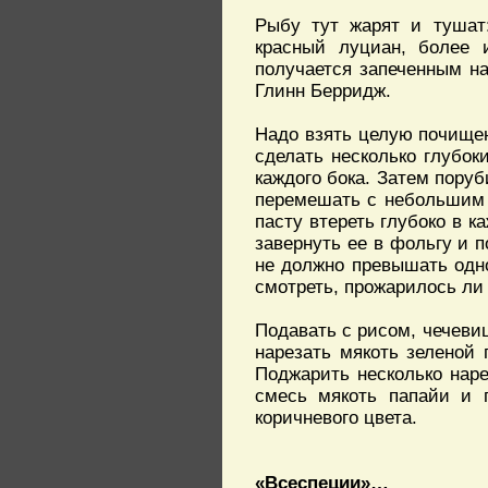
Рыбу тут жарят и тушат:
красный луциан, более 
получается запеченным на
Глинн Берридж.
Надо взять целую почище
сделать несколько глубок
каждого бока. Затем поруб
перемешать с небольшим 
пасту втереть глубоко в к
завернуть ее в фольгу и п
не должно превышать одно
смотреть, прожарилось ли 
Подавать с рисом, чечевиц
нарезать мякоть зеленой 
Поджарить несколько наре
смесь мякоть папайи и п
коричневого цвета.
«Всеспеции»…