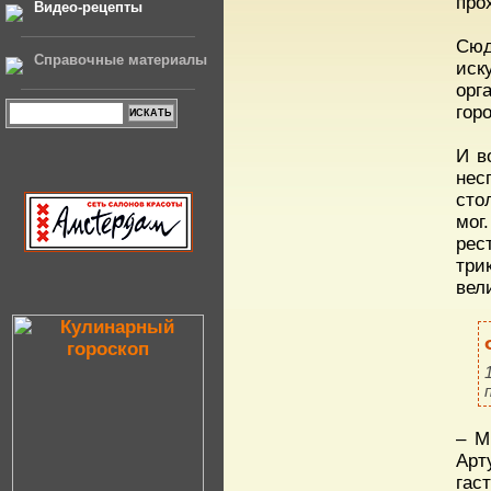
про
Видео-рецепты
Сюд
Справочные материалы
иск
орг
гор
И в
нес
сто
мог
рес
три
вел
– М
Арт
гас