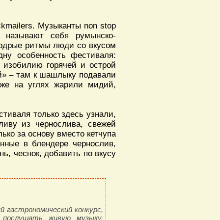
kmailers. Музыканты non stop
 называют себя румынско-
бодрые ритмы люди со вкусом
дну особенность фестиваля:
я изобилию горячей и острой
й» – там к шашлыку подавали
 же на углях жарили мидий,
стиваля только здесь узнали,
ливу из чернослива, свежей
лько за основу вместо кетчупа
нные в блендере чернослив,
нь, чеснок, добавить по вкусу
 гастрономический конкурс,
, послушать живую музыку,