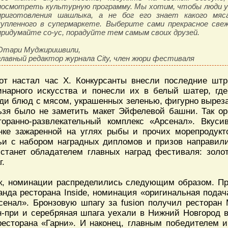
посмотреть культурную программу. Мы хотим, чтобы люди 
приготовления шашлыка, а не бог его знает какого мяса
купленного в супермаркете. Выберите сами прекрасное свеж
придумайте со-ус, порадуйте тем самым своих друзей.
Отари Муджиришвили,
главный редактор журнала City, член жюри фестиваля
от настал час Х. Конкурсанты внесли последние штр
инарного искусства и понесли их в белый шатер, гд
ди блюд с мясом, украшенных зеленью, фигурно выре
ьзя было не заметить макет Эйфелевой башни. Так о
торанно-развлекательный комплекс «Арсенал». Вкус
нке зажаренной на углях рыбы и прочих морепродукт
ьи с набором наградных дипломов и призов направили
 станет обладателем главных наград фестиваля: золо
г.
к, номинации распределились следующим образом. Пр
анда ресторана Inside, номинация «оригинальная пода
сенал». Бронзовую шпагу за fusion получил ресторан 
н-при и серебряная шпага уехали в Нижний Новгород 
ресторана «Гарни». И наконец, главным победителем 