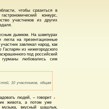
бласти, чтобы сразиться в
астрономический конкурс,
ество участников из других
здаля.
вкусным дымком. На шампурах
е легла на презентационные
участник завлекал народ, как
 Гаспарян из нижегородского
раскрашенного под российский
, гурманы любовались сим
стей, 10 участников, общая
адовать людей, – говорит
ник живота, а потом уже
я музыка, вкусный шашлык,