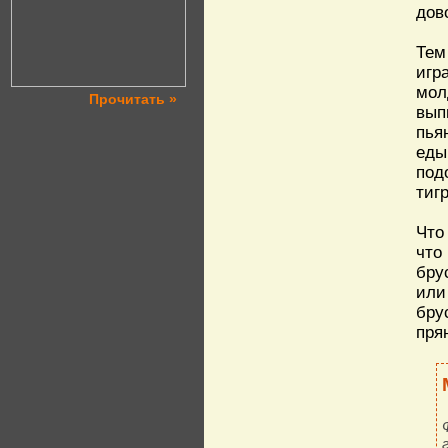
дов
Тем
игр
мол
Прочитать »
вып
пья
еды
под
тиг
Что
что
бру
или
бру
пря