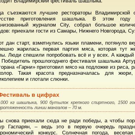
ходит Владимирский фестиваль шашлыка.
а съезжаются лучшие рестораторы Владимирской о
усстве приготовления шашлыка. В этом году г
анизованный журналом City, собрал большое колич
одов: приехали гости из Самары, Нижнего Новгорода, Су
от дан старт, взметнулись языки пламени, потянуло 
пешно жарилась первая партия мяса, которая тут ж
лы. Люди спешили попробовать всё и у всех. А каждый 
. Победитель прошлогоднего фестиваля шашлыка Артур
торана «Гарни» приготовил мясо на подложке из риса, 
колор. Такая красота предназначалась для жюри
иколепием и глотали слюнки.
Фестиваль в цифрах
1000 кг шашлыка, 900 бутылок крепкого спиртного, 1500 го
протяженность линии мангалов – 70 м.
ы снова приехали сюда не ради победы, а чтобы пор
ур Гаспарян, – ведь это в первую очередь празд
трономический конкурс. Солнечная погода, весела