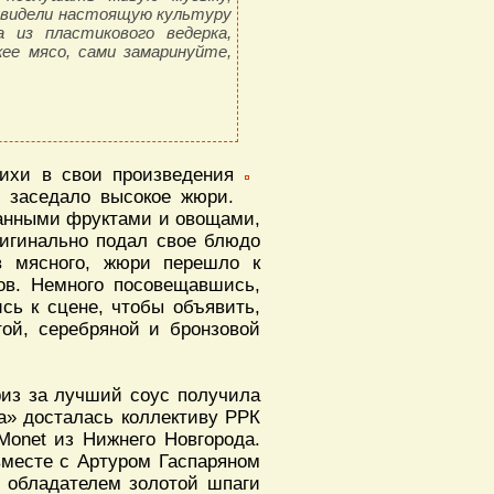
увидели настоящую культуру
 из пластикового ведерка,
ее мясо, сами замаринуйте,
ихи в свои произведения
е заседало высокое жюри.
занными фруктами и овощами,
ригинально подал свое блюдо
ив мясного, жюри перешло к
ов. Немного посовещавшись,
сь к сцене, чтобы объявить,
той, серебряной и бронзовой
из за лучший соус получила
ча» досталась коллективу РРК
Monet из Нижнего Новгорода.
вместе с Артуром Гаспаряном
и обладателем золотой шпаги