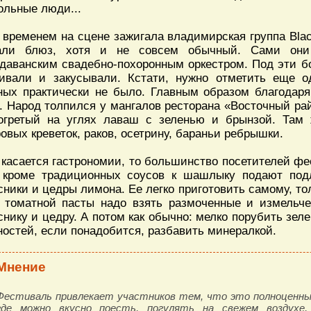
ольные люди...
 временем на сцене зажигала владимирская группа Blac
али блюз, хотя и не совсем обычный. Сами они
даванским свадебно-похоронным оркестром. Под эти 
ивали и закусывали. Кстати, нужно отметить еще о
ных практически не было. Главным образом благодар
. Народ толпился у мангалов ресторана «Восточный ра
огретый на углях лаваш с зеленью и брынзой. Там
ровых креветок, раков, осетрину, бараньи ребрышки.
 касается гастрономии, то большинство посетителей фе
 кроме традиционных соусов к шашлыку подают под
сники и цедры лимона. Ее легко приготовить самому, то
 томатной пасты надо взять размоченные и измельче
снику и цедру. А потом как обычно: мелко порубить зеле
ностей, если понадобится, разбавить минералкой.
Мнение
Фестиваль привлекает участников тем, что это полноценный
где можно вкусно поесть, погулять на свежем воздухе