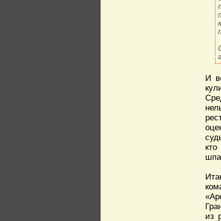
И в
кул
Сре
нел
рес
оце
суд
кто
шпа
Ита
ком
«Ар
Гра
из 