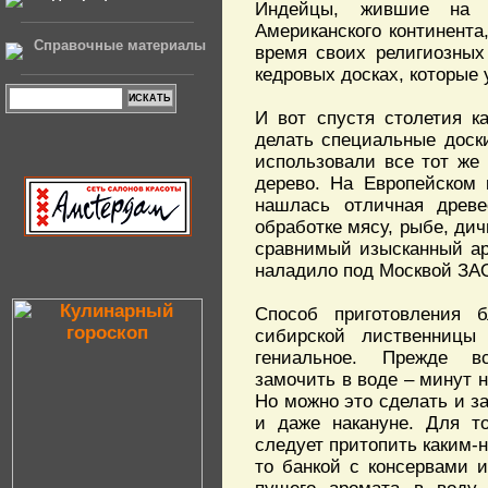
Индейцы, жившие на п
Американского континента
Справочные материалы
время своих религиозных
кедровых досках, которые
И вот спустя столетия к
делать специальные доск
использовали все тот же 
дерево. На Европейском 
нашлась отличная древе
обработке мясу, рыбе, дич
сравнимый изысканный аро
наладило под Москвой ЗА
Способ приготовления 
сибирской лиственницы
гениальное. Прежде в
замочить в воде – минут н
Но можно это сделать и за
и даже накануне. Для т
следует притопить каким-н
то банкой с консервами 