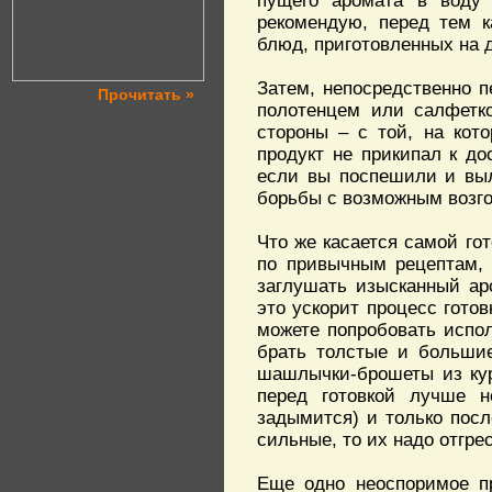
пущего аромата в воду
рекомендую, перед тем к
блюд, приготовленных на д
Затем, непосредственно п
Прочитать »
полотенцем или салфетк
стороны – с той, на кот
продукт не прикипал к дос
если вы поспешили и выл
борьбы с возможным возго
Что же касается самой го
по привычным рецептам, 
заглушать изысканный ар
это ускорит процесс готов
можете попробовать испол
брать толстые и большие
шашлычки-брошеты из кур
перед готовкой лучше н
задымится) и только посл
сильные, то их надо отгре
Еще одно неоспоримое п