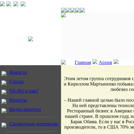
Главная
Архив
Новости
Этим летом группа сотрудников 
Статьи
и Кириллом Мартыненко побывал
любезно со
ЧА-ВО и как?
Рецепты
– Нашей главной целью было пос
На ней представлены технолог
Видео-рецепты
Ресторанный бизнес в Америке оч
нашей стране. В прошлом году, 
Барак Обама. Если у нас в Рос
Справочные материалы
производители, то в США 70% эк