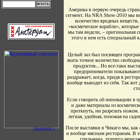
Америка в первую очередь стран
сегмент. На NRA Show-2010 мы ви
количество вредных веществ, 
«космические корабли», которые 
мы там видели, – оригинальная си
этого в нем есть специальный 
Целый зал был посвящен програ
знать точное количество свободн
продуктов... Но все-таки выст
предприниматели показывают 
раздражает, когда, придя в ресто
вообще выводит из себя. Так во
ст
Если говорить об инновациях в пр
и даже материалы из космическ
проткнуть, ни разрезать ножом
легкая, удобная, похожая на сад
После выставки в Чикаго мы, как
Прочитать »
и вообще мясным ресторанам. В э
грильмана, лучшего менедже