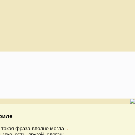
риле
 такая фраза вполне могла
уже есть другой слоган: