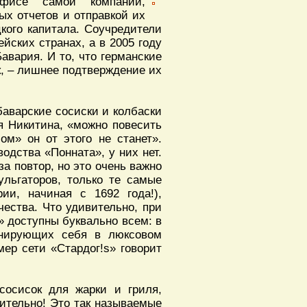
фисе самой компании,
х отчетов и отправкой их
кого капитала. Соучредители
йских странах, а в 2005 году
вария. И то, что германские
к, – лишнее подтверждение их
баварские сосиски и колбаски
я Никитина, «можно повесить
ом» он от этого не станет».
одства «Понната», у них нет.
за повтор, но это очень важно
ульгаторов, только те самые
ии, начиная с 1692 года!),
чества. Что удивительно, при
» доступны буквально всем: в
онирующих себя в люксовом
мер сети «Стардог!s» говорит
сосисок для жарки и гриля,
мительно! Это так называемые