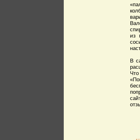
«па
кол
вар
Вал
спи
из 
сос
нас
В с
рас
Что
«По
бес
поп
сай
отз