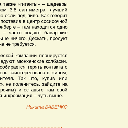
 а также «гиганты» – шедевры
ром 3,8 сантиметра, лучший
о если под пиво. Как говорит
 поставив в центр сосисочной
рнберге – там находится одно
» – часто подают баварские
льше ничего. Дескать, продукт
же не требуется.
вской компании планируется
ледуют мюнхенские колбаски.
обирается терять контакта с
ень заинтересована в живом,
бителя. Так что, купив или
», не поленитесь, зайдите на
прочим) и оставьте там свой
ая информация – чуть выше.
Никита БАБЕНКО