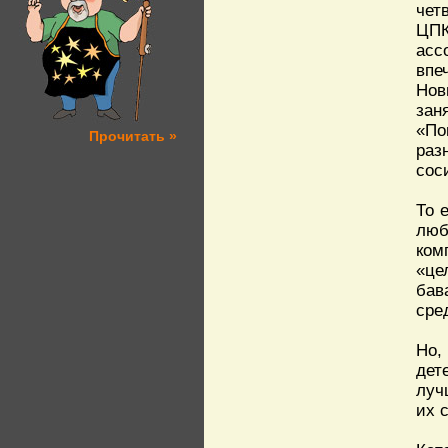
чет
ЦПК
асс
впе
Нов
зан
«По
Прочитать »
раз
сос
То 
люб
ком
«це
бав
сре
Но,
дет
луч
их 