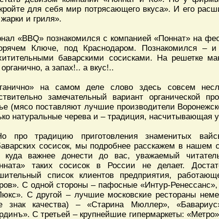
кройте для себя мир потрясающего вкуса». И его расш
 жарки и гриля».
нал «BBQ» познакомился с компанией «Поннат» на фес
орячем Ключе, под Краснодаром. Познакомился – и
хитительными баварскими сосисками. На решетке ма
органично, а запах!.. а вкус!..
ганично» на самом деле слово здесь совсем несл
ствительно замечательный вариант органической про
ье (мясо поставляют лучшие производители Воронежско
ько натуральные черева и – традиция, насчитывающая у
Но про традицию приготовления знаменитых вайс
баварских сосисок, мы подробнее расскажем в нашем 
 куда важнее донести до вас, уважаемый читател
нната» таких сосисок в России не делает. Достат
шительный список клиентов предприятия, работаю
ров». С одной стороны – пафосные «Интур-Ренессанс»,
Люкс». С другой – лучшие московские рестораны неме
е знак качества) – «Старина Мюллер», «Бавари
рдинъ». С третьей – крупнейшие гипермаркеты: «Метро»