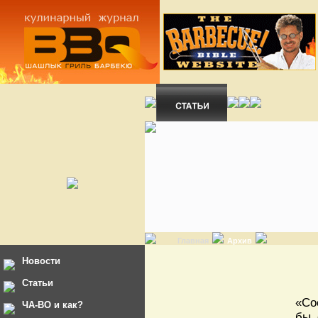
Главная
Архив
Новости
Статьи
«Со
ЧА-ВО и как?
бы 