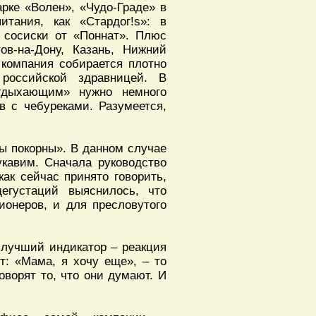
арке «Волен», «Чудо-Граде» в
тания, как «Стардог!s»: в
 сосиски от «Поннат». Плюс
тов-на-Дону, Казань, Нижний
 компания собирается плотно
 российской здравницей. В
отдыхающим» нужно немного
в с чебуреками. Разумеется,
ты покорны». В данном случае
укавим. Сначала руководство
ак сейчас принято говорить,
егустаций выяснилось, что
ионеров, и для пресловутого
, лучший индикатор – реакция
ит: «Мама, я хочу еще», – то
оворят то, что они думают. И