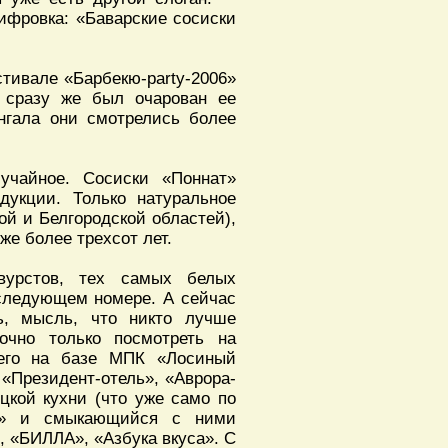
ифровка: «Баварские сосиски
тивале «Барбекю-party-2006»
 сразу же был очарован ее
нгала они смотрелись более
учайное. Сосиски «Поннат»
дукции. Только натуральное
й и Белгородской областей),
же более трехсот лет.
вурстов, тех самых белых
следующем номере. А сейчас
ь, мысль, что никто лучше
очно только посмотреть на
щего на базе МПК «Лосиный
 «Президент-отель», «Аврора-
цкой кухни (что уже само по
ус» и смыкающийся с ними
, «БИЛЛА», «Азбука вкуса». С