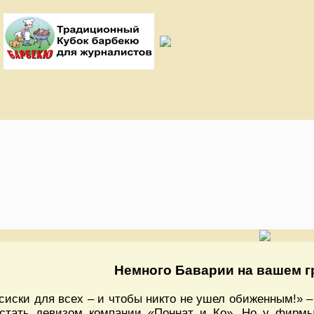
Немного Баварии на вашем г
сиски для всех – и чтобы никто не ушел обиженным!» –
стать девизом компании «Поннат и Ко». Но у фирмы 