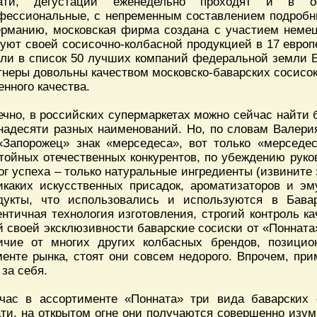
ати, дегустации еженедельно проходят и в о
фессиональные, с непременным составлением подробны
ерманию, московская фирма создана с участием немец
гуют своей сосисочно-колбасной продукцией в 17 европе
ли в список 50 лучших компаний федеральной земли Ба
тнеры довольны качеством московско-баварских сосисо
енного качества.
ечно, в российских супермаркетах можно сейчас найти 
надесяти разных наименований. Но, по словам Валери
«Запорожец» знак «мерседеса», вот только «мерседес
тойных отечественных конкурентов, по убеждению руков
ог успеха – только натуральные ингредиенты (извините 
икаких искусственных присадок, ароматизаторов и эм
дукты, что использовались и используются в Бавар
ентичная технология изготовления, строгий контроль ка
й своей эксклюзивности баварские сосиски от «Понната
ичие от многих других колбасных брендов, позици
менте рынка, стоят они совсем недорого. Впрочем, при
 за себя.
час в ассортименте «Понната» три вида баварских 
ати, на открытом огне они получаются совершенно изу