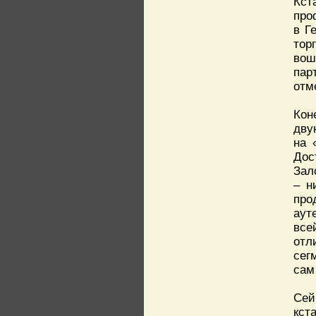
Кст
про
в Г
тор
вош
пар
отм
Кон
дву
на 
Дос
Зал
– н
про
аут
все
отл
сег
сам
Сей
кст