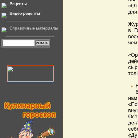
Рецепты
«От
для
Видео-рецепты
Жур
Справочные материалы
в Г
вос
чем 
«Ор
дей
сыр
тол
нам
«По
вну
Ост
де-
себ
«Ду