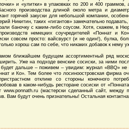
лочки» и «улитки» в упаковках по 200 и 400 граммов,
басного производства длиной около метра и диамет
иант горячей закуски для небольшой компании, особенн
ерий Никитин, таких «гигантов» замечательно подавать,
рали баночку с каким-либо соусом. Хотя, скажем, в Ню
производств немецких соучредителей «Поннат и Ко
иски совсем просто: вайсвурст (и не один!), булка, бо
только хорош сам по себе, что никаких добавок к нему у
амом ближайшем будущем ассортиментный ряд моско
ширить. Уже на подходе венские сосиски, за ними пос
 будет дальше – поживем – увидим: журнал «BBQ» не с
ннат и Ко». Тем более что лосиноостровская фирма оч
пристрастном отклике со стороны конечного потре
робовав в каком-нибудь ресторане сосиски от «Понната
т www.ponnath.ru (мастерски сделанный сайт, между 
ыв. Вам будут очень признательны! Остальная контактн