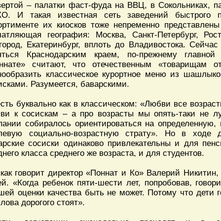
вертой – палатки фаст-фуда на ВВЦ, в Сокольниках, п
О. И такая известная сеть заведений быстрого пи
ортименте их киосков тоже непременно представлены
чатляющая география: Москва, Санкт-Петербург, Рос
город, Екатеринбург, вплоть до Владивостока. Сейчас
яться Краснодарским краем, по-прежнему главной
ннате» считают, что отечественным «товарищам 
нообразить классическое курортное меню из шашлыко
исками. Разумеется, баварскими.
есть буквально как в классическом: «Любви все возрас
ви к сосискам – а про возрасты мы опять-таки не л
пании собиралось ориентироваться на определенную, к
левую социально-возрастную страту». Но в ходе д
арские сосиски одинаково привлекательны и для пенс
днего класса среднего же возраста, и для студентов.
 как говорит директор «Поннат и Ко» Валерий Никитин
ей. «Когда ребенок пяти-шести лет, попробовав, говор
шей оценки качества быть не может. Потому что дети г
слова дорогого стоят».