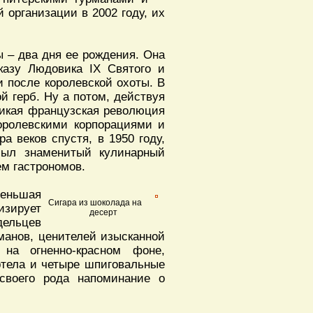
 организации в 2002 году, их
ы – два дня ее рождения. Она
казу Людовика IX Святого и
и после королевской охоты. В
й герб. Ну а потом, действуя
ликая французская революция
королевскими корпорациями и
а веков спустя, в 1950 году,
 был знаменитый кулинарный
м гастрономов.
Меньшая
Сигара из шоколада на
изирует
десерт
ельцев
рманов, ценителей изысканной
на огненно-красном фоне,
тела и четыре шпиговальные
своего рода напоминание о