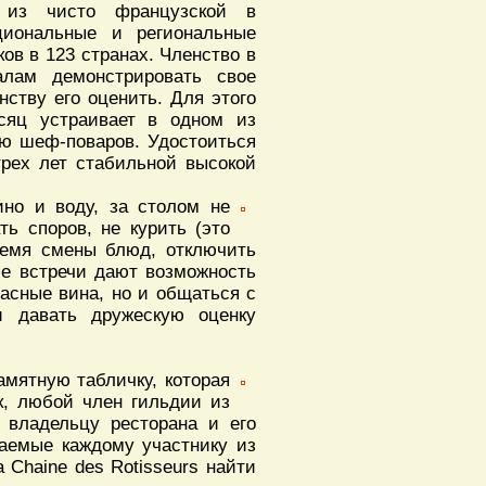
ь из чисто французской в
циональные и региональные
ов в 123 странах. Членство в
алам демонстрировать свое
нству его оценить. Для этого
есяц устраивает в одном из
ню шеф-поваров. Удостоиться
трех лет стабильной высокой
но и воду, за столом не
ть споров, не курить (это
время смены блюд, отключить
ие встречи дают возможность
расные вина, но и общаться с
и давать дружескую оценку
амятную табличку, которая
к, любой член гильдии из
 владельцу ресторана и его
лаемые каждому участнику из
 Chaine des Rotisseurs найти