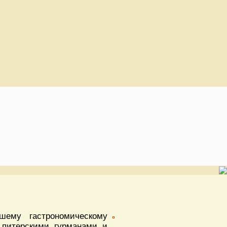
шему гастрономическому
 питерскими гурманами и