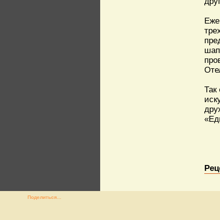
друг
Еже
тре
пре
шап
про
Оте
Так
иск
дру
«Ед
Рец