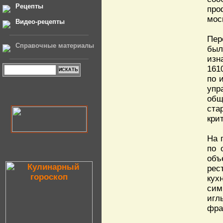
Рецепты
про
мос
Видео-рецепты
Пер
Справочные материалы
был
изн
161
по 
упр
общ
ста
кри
На 
по 
объ
рес
кух
сим
игл
фра