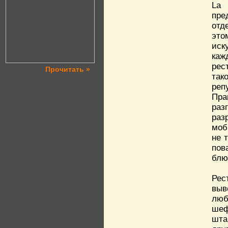
La 
пре
отд
это
иск
каж
рес
Прочитать »
так
реп
Пра
раз
раз
моб
не 
пов
блю
Рес
выв
люб
шеф
шта