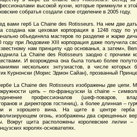
фессионалами высокой кухни, которые примкнули к этой
ковские собратья создали свое отделение в 2005 году.
ед вами герб La Chaine des Rotisseurs. На нем две дат
а создана как цеховая корпорация в 1248 году по у
ачально объединяла мастеров по разделке и жарке дич
0 году при Людовике XIII корпорация даже получила сво
известному нам принципу «до основанья, а затем», Ве
азднила La Chaine des Rotisseurs заодно с прочими 
ествами. И возрождена она была только более полутор
раниями нескольких энтузиастов, в числе которых
тик Курнонски (Морис Эдмон Сайан), прозванный Принце
гербе La Chaine des Rotisseurs изображены две цепи. 
окружности цепь – по-французски la chaine – символ
единение профессионалов (шеф-поваров, влад
торанов и директоров гостиниц), а более длинная – гу
ни и хорошего вина. На щите в центре герба 
волизирующем огонь, изображены два скрещенных вер
ы. Вокруг щита расположены королевские лилии – 
нцузских королях-основателях.