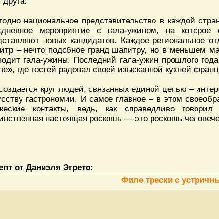
 друга.
годно национальное представительство в каждой стран
хдневное мероприятие с гала-ужином, на которое
дставляют новых кандидатов. Каждое региональное от
итр – нечто подобное гранд шапитру, но в меньшем м
водит гала-ужины. Последний гала-ужин прошлого год
ле», где гостей радовал своей изысканной кухней фран
 создается круг людей, связанных единой цепью – инте
усству гастрономии. И самое главное – в этом своеоб
жеские контакты, ведь, как справедливо говорил
инственная настоящая роскошь — это роскошь человече
епт от Даниэля Эгрето:
Филе трески с устричны