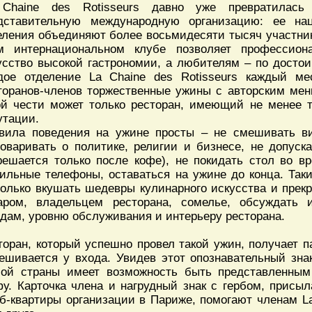
Chaine des Rotisseurs давно уже превратилас
дставительную международную организацию: ее на
еления объединяют более восьмидесяти тысяч участник
м интернациональном клубе позволяет профессион
усство высокой гастрономии, а любителям – по достои
дое отделение La Chaine des Rotisseurs каждый м
торанов-членов торжественные ужины с авторским ме
ой чести может только ресторан, имеющий не менее 
утации.
вила поведения на ужине просты – не смешивать ви
говаривать о политике, религии и бизнесе, не допуска
решается только после кофе), не покидать стол во 
ильные телефоны, оставаться на ужине до конца. Так
только вкушать шедевры кулинарного искусства и прек
аром, владельцем ресторана, сомелье, обсуждать 
дам, уровню обслуживания и интерьеру ресторана.
торан, который успешно провел такой ужин, получает п
ешивается у входа. Увидев этот опознавательный зна
ой страны имеет возможность быть представленным
у. Карточка члена и нагрудный знак с гербом, присы
б-квартиры организации в Париже, помогают членам La