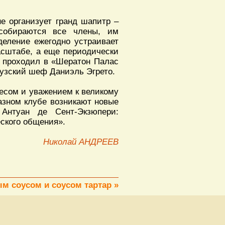
е организует гранд шапитр –
 собираются все члены, им
деление ежегодно устраивает
асштабе, а еще периодически
а проходил в «Шератон Палас
цузский шеф Даниэль Эгрето.
ресом и уважением к великому
разном клубе возникают новые
 Антуан де Сент-Экзюпери:
ского общения».
Николай АНДРЕЕВ
м соусом и соусом тартар »