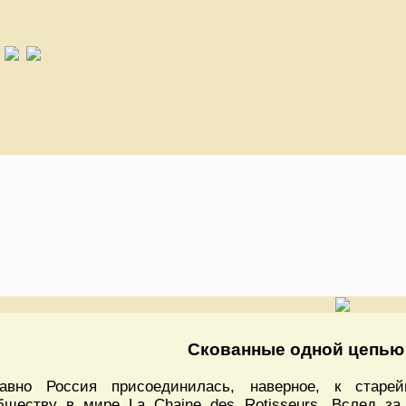
Скованные одной цепью
авно Россия присоединилась, наверное, к старей
бществу в мире La Chaine des Rotisseurs. Вслед за