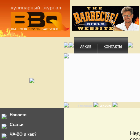
Главная
Архив
Новости
Статьи
Нед
ЧА-ВО и как?
соо