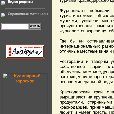
туризма Краснодарского кр
Видео-рецепты
Журналисты побывали 
Справочные материалы
туристическими объекта
музеями, увидели много
прочувствовали знаменито
журналистов «зрелищ», об
Где бы ни останавлива
интернациональных разно
отличные местные вина и 
Ресторации и таверны у
собственной варки, к
обслуживанием междунаро
настоящее кулинарно-тер
основе минеральной воды.
Краснодарский край сл
выращивают на крупнейше
продуктами, старинными
краснодарцев, принимавший
любит и умеет поесть. Пр