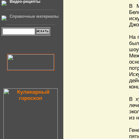
Видео-рецепты
В М
Бел
Справочные материалы
иск
Джо
На 
был
шо
Меж
осн
пот
Иск
дей
кон
В х
леч
эко
из 
Ге
пят