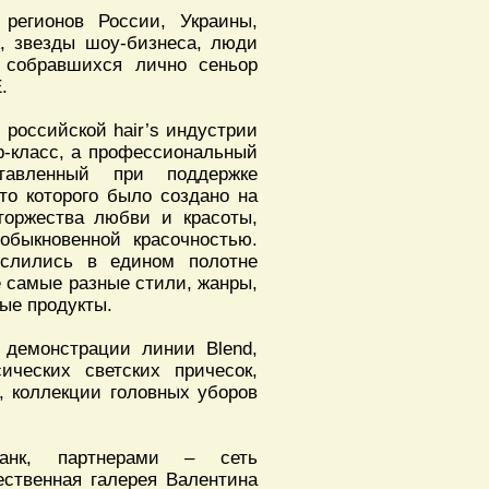
регионов России, Украины,
А, звезды шоу-бизнеса, люди
л собравшихся лично сеньор
.
 российской hair’s индустрии
р-класс, а профессиональный
тавленный при поддержке
то которого было создано на
торжества любви и красоты,
обыкновенной красочностью.
ь слились в едином полотне
е самые разные стили, жанры,
ные продукты.
 демонстрации линии Blend,
ических светских причесок,
, коллекции головных уборов
Банк, партнерами – сеть
ественная галерея Валентина