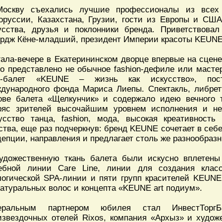
оскву съехались лучшие профессионалы из всех 
оруссии, Казахстана, Грузии, гости из Европы и СШ
усства, друзья и поклонники бренда. Приветствова
рдж Кёне-младший, президент Империи красоты KEUNE
гала-вечере в Екатерининском дворце впервые на сцене
о представлено не обычное fashion-дефиле или масте
у-балет «KEUNE – жизнь как искусство», пос
дународного фонда Мариса Лиепы. Спектакль, либрет
ове балета «Щелкунчик» и содержало идею вечного 
ряс зрителей высочайшим уровнем исполнения и не
усство танца, fashion, мода, высокая креативност
ства, еще раз подчеркнув: бренд KEUNE сочетает в себ
цепции, направления и предлагает столь же разнообраз
удожественную ткань балета были искусно вплетены
ебной линии Care Line, линии для создания класс
логической SPA-линии и пяти групп красителей KEUNE
натуральных волос и концепта «KEUNE art подиум».
неральным партнером юбилея стал ИнвестТорг
извездочных отелей Rixos, компания «Архыз» и худож