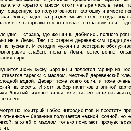
чала это корыто с мясом стоит четыре часа в печи, п
дут сваренную до полуготовности картошку и вместе п
печи блюдо идет на разделочный стол, откуда вну
равляется в тарелки тех, кто желает познакомиться с од
ляндия – страна, где женщины добились полного рав
ько не в Леми. Там по старым деревенским традици
л не пускали. И сегодня мужчин в ресторане обслужив
авноправие слабого пола в Леми, естественно, огра
дания сяря.
нушительному куску баранины подается гарнир из нес
 ставятся тарелки с маслом, местный деревенский хле
олодной водой. Десерт тоже всего один, и тоже очень
ожий на кисель. И хотя выбор напитков в винной карт
ьма богатый, именно калья, или, как его еще называют
ше всего.
мотря на нехитрый набор ингредиентов и простоту пр
е отменное – баранина получается нежной, сочной, но 
ягкой, а хлеб с маслом только помогают прочувствова
тит.