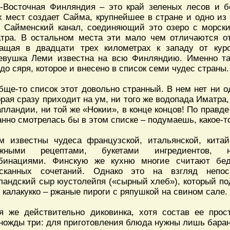
-Восточная Финляндия – это край зеленых лесов и б
х мест создает Сайма, крупнейшее в стране и одно из
 Сайменский канал, соединяющий это озеро с морски
тра. В остальном места эти мало чем отличаются от
ащая в двадцати трех километрах к западу от куро
евушка Леми известна на всю Финляндию. Именно там
до сяря, которое и внесено в список семи чудес страны.
бще-то список этот довольно странный. В нем нет ни 
орая сразу приходит на ум, ни того же водопада Иматра
апландии, ни той же «Нокии», в конце концов! По правде
анно смотрелась бы в этом списке – подумаешь, какое-т
м известны чудеса французской, итальянской, китай
ожными рецептами, букетами ингредиентов, н
бинациями. Финскую же кухню многие считают бе
сканных сочетаний. Однако это на взгляд непо
ландский сыр юустолейпя («сырный хлеб»), который по
 калакукко – ржаные пироги с ряпушкой на свином сале
я же действительно диковинка, хотя состав ее прос
ножды три: для приготовления блюда нужны лишь барани