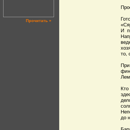
Про
Гот
Прочитать »
«Ся
И п
Нап
вед
хоз
то,
При
фин
Лем
Кто
зде
дел
сол
Неп
до 
Бар