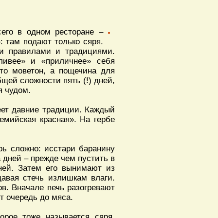
его в одном ресторане –
: там подают только сяря.
ми правилами и традициями.
ливее» и «приличнее» себя
сто моветон, а пощечина для
бщей сложности пять (!) дней,
я чудом.
еет давние традиции. Каждый
емийская красная». На гербе
ерь сложно: исстари баранину
 дней – прежде чем пустить в
ней. Затем его вынимают из
давая стечь излишкам влаги.
ов. Вначале печь разогревают
т очередь до мяса.
орое тоже называется сяря.