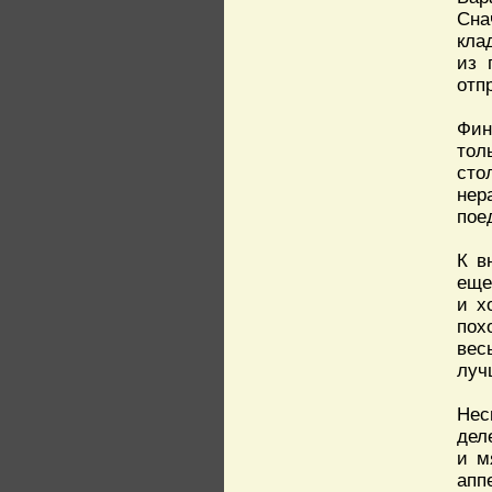
Сна
кла
из 
отп
Фин
тол
сто
нер
пое
К в
еще
и х
пох
вес
луч
Нес
дел
и м
аппе