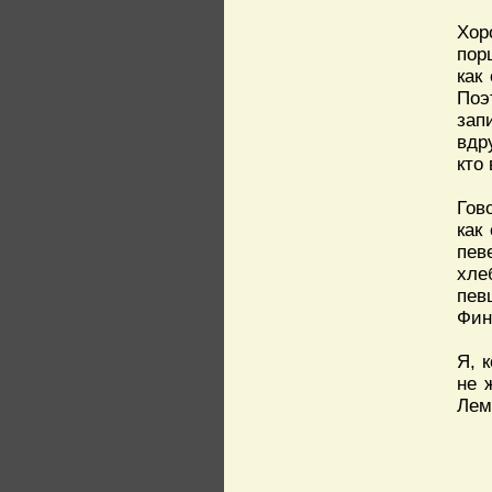
Хор
пор
как
Поэ
зап
вдр
кто
Гов
как
пев
хле
пев
Фин
Я, 
не 
Лем