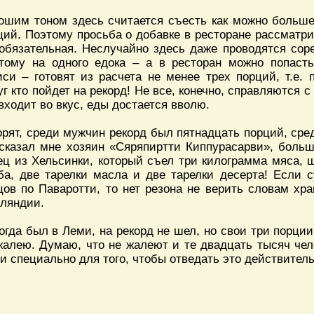
ошим тоном здесь считается съесть как можно больше
ций. Поэтому просьба о добавке в ресторане рассматрив
 обязательная. Неслучайно здесь даже проводятся сор
тому на одного едока – а в ресторан можно попасть
иси – готовят из расчета не менее трех порций, т.е.
уг кто пойдет на рекорд! Не все, конечно, справляются с
 входит во вкус, еды достается вволю.
орят, среди мужчин рекорд был пятнадцать порций, ср
 сказал мне хозяин «Сяряпиртти Киппурасарви», больш
ец из Хельсинки, который съел три килограмма мяса, 
ба, две тарелки масла и две тарелки десерта! Если 
цов по Паваротти, то нет резона не верить словам хр
ляндии.
когда был в Леми, на рекорд не шел, но свои три порци
жалею. Думаю, что не жалеют и те двадцать тысяч чел
и специально для того, чтобы отведать это действитель