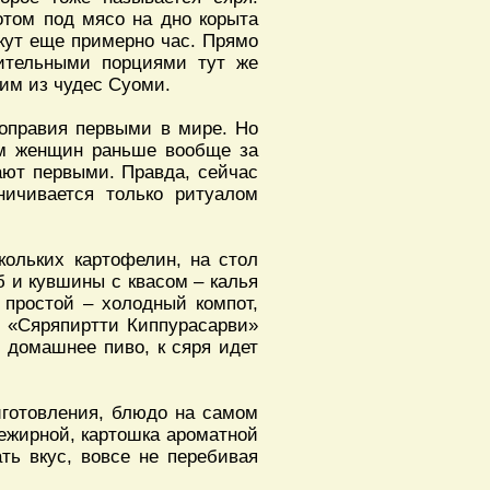
отом под мясо на дно корыта
екут еще примерно час. Прямо
шительными порциями тут же
ним из чудес Суоми.
ноправия первыми в мире. Но
ям женщин раньше вообще за
ают первыми. Правда, сейчас
ничивается только ритуалом
кольких картофелин, на стол
б и кувшины с квасом – калья
 простой – холодный компот,
е «Сяряпиртти Киппурасарви»
, домашнее пиво, к сяря идет
иготовления, блюдо на самом
нежирной, картошка ароматной
ть вкус, вовсе не перебивая