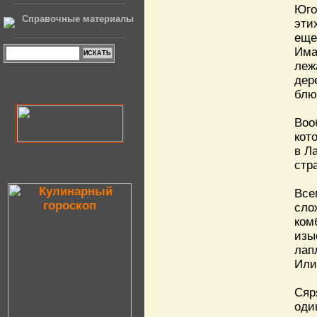
Юго
Справочные материалы
эти
еще
Има
леж
дер
блю
Воо
кот
в Л
стр
Все
сл
ком
изы
лап
Или
Сяр
оди