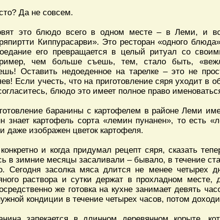
сто? Да не совсем.
овят это блюдо всего в одном месте – в Леми, и вс
ряпиртти Киппурасарви». Это ресторан «одного блюда»
оедание его превращается в целый ритуал со свои
ример, чем больше съешь, тем, стало быть, «веж
ешь! Оставить недоеденное на тарелке – это не про
яев! Если учесть, что на приготовление сяря уходит в о
 согласитесь, блюдо это имеет полное право именоватьс
готовление баранины с картофелем в районе Леми им
н знает картофель сорта «лемин пунанен», то есть «л
и даже изображен цветок картофеля.
 конкретно и когда придумал рецепт сяря, сказать теп
сь в зимние месяцы засаливали – бывало, в течение ста
о. Сегодня засолка мяса длится не менее четырех д
яного раствора и сутки держат в прохладном месте, 
осредственно же готовка на кухне занимает девять час
нужной кондиции в течение четырех часов, потом доходи
анина запекается в длинном деревянном корыте, кот