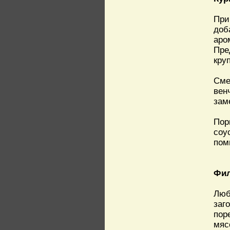
При
доб
аро
Пре
кру
Сме
вен
зам
Пор
соу
пом
Фил
Люб
заг
пор
мяс