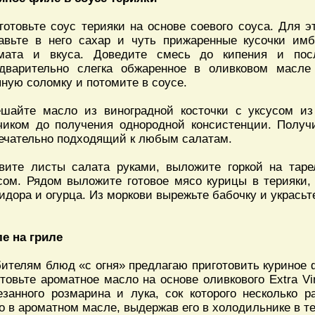
готовьте соус терияки на основе соевого соуса. Для э
авьте в него сахар и чуть прижаренные кусочки им
мата и вкуса. Доведите смесь до кипения и пос
дварительно слегка обжаренное в оливковом масле
пную соломку и потомите в соусе.
шайте масло из виноградной косточки с уксусом из
чиком до получения однородной консистенции. Получ
ечательно подходящий к любым салатам.
вите листы салата руками, выложите горкой на таре
сом. Рядом выложите готовое мясо курицы в терияки, 
идора и огурца. Из моркови вырежьте бабочку и украсьт
е на гриле
ителям блюд «с огня» предлагаю приготовить куриное 
отовьте ароматное масло на основе оливкового Extra Vi
езанного розмарина и лука, сок которого несколько 
о в ароматном масле, выдержав его в холодильнике в те