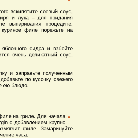
того вскипятите соевый соус,
биря и лука – для придания
ле выпаривания процедите.
 куриное филе порежьте на
 яблочного сидра и взбейте
ится очень деликатный соус,
лку и заправьте полученным
добавьте по кусочку свежего
е ею блюдо.
филе на гриле. Для начала
rgin с добавлением крупно
размягчит филе. Замаринуйте
чение часа.