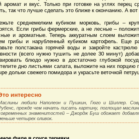
й аромат и вкус. Только при готовке на углях перец 
еть, так что лучше сделать это ближе к окончанию. А вот
ежьте среднемелким кубиком морковь, грибы – кру
рятся. Если грибы фермерские, а не лесные – положит
сные и ароматные. Теперь аккуратным слоем выложит
ем грибы и нарубленный кубиком картофель. Еще р
авьте полстакана горячей воды и закройте кастрюлю
овности (всего нужно тушить не долее 30 минут) доба
вировать блюдо нужно в достаточно глубокой посуд
телите дно листьями салата, выложите на них порцию г
ыре дольки свежего помидора и украсьте веточкой петру
Это интересно
Маслины любили Наполеон и Пушкин, Гюго и Шиллер. Сов
Рубенс, прежде чем начать писать картину, поглощал маслин
современных знаменитостей – Джордж Буш обожает добавля
меньше четырех оливок.
иное филе в соусе терияки