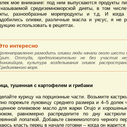
влек мое внимание: под ним выпускаются продукты п
 называемой средиземноморской диеты, в том числ
кты, разнообразные морепродукты и т.д. И когд
адобились оливки, различные масла и уксус, я не 
дукцию использовать в рецептах.
Это интересно
Целенаправленно разводить оливки люди начали около шести
Крит. Оттуда, предположительно не без участия неу
финикийцев, культура возделывания оливок распростра
Средиземного моря.
ица, тушенная с картофелем и грибами
делайте курицу на порционные части. Возьмите кастрю
пно порежьте луковицу среднего размера и 4–5 долек 
щенное оливковое масло для жарки Orujo и хорошенько
ноком, равномерно распределите по дну кастрюл
евянной лопаткой. Добавьте свежемолотого черного пе
раюсь класть перец в начале готовки – когда он жарится