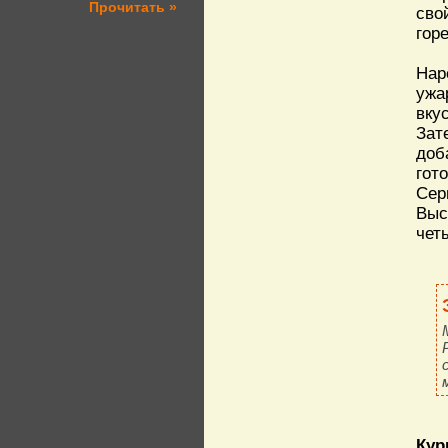
Прочитать »
сво
гор
Нар
ужа
вку
Зат
доб
гот
Сер
Выс
чет
Кур