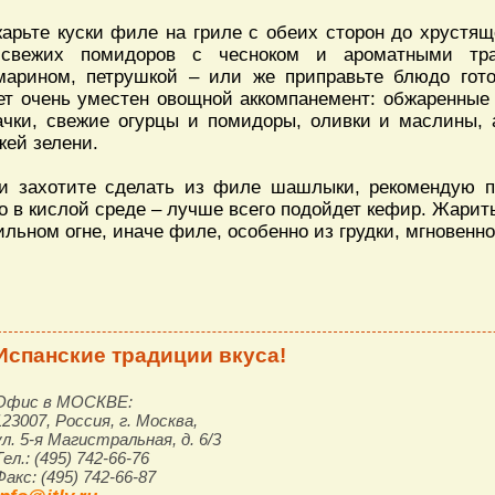
арьте куски филе на гриле с обеих сторон до хрустящ
свежих помидоров с чесноком и ароматными трав
марином, петрушкой – или же приправьте блюдо гот
ет очень уместен овощной аккомпанемент: обжаренные 
ачки, свежие огурцы и помидоры, оливки и маслины, 
жей зелени.
и захотите сделать из филе шашлыки, рекомендую п
о в кислой среде – лучше всего подойдет кефир. Жарить
ильном огне, иначе филе, особенно из грудки, мгновенно
Испанские традиции вкуса!
Офис в МОСКВЕ:
123007, Россия, г. Москва,
ул. 5-я Магистральная, д. 6/3
Тел.: (495) 742-66-76
Факс: (495) 742-66-87