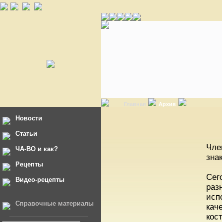
Главная
Архив
Новости
Статьи
Чле
ЧА-ВО и как?
зна
Рецепты
Сег
Видео-рецепты
раз
исп
Справочные материалы
кач
кос