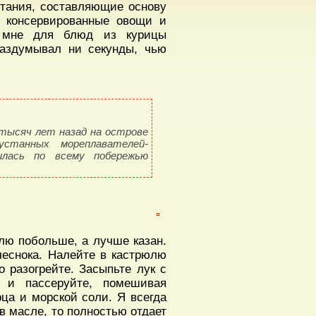
итания, составляющие основу
е консервированные овощи и
а мне для блюд из курицы
раздумывал ни секунды, чью
 тысяч лет назад на острове
станных мореплавателей-
нилась по всему побережью
лю побольше, а лучше казан.
чеснока. Налейте в кастрюлю
 разогрейте. Засыпьте лук с
и и пассеруйте, помешивая
рца и морской соли. Я всегда
 в масле, то полностью отдает