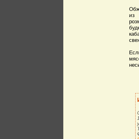
Обж
из 
роз
буд
каб
све
Есл
мяс
нес