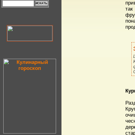
при
так
фру
пон
про
Кур
Раз
Кру
очи
чес
дер
ста