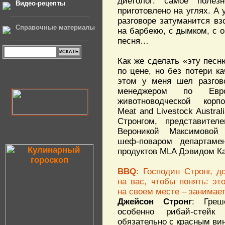
диетолог: самое полез
Видео-рецепты
приготовлено на углях. А 
разговоре затуманится вз
Справочные материалы
на барбекю, с дымком, с 
песня…
Как же сделать «эту песн
по цене, но без потери к
этом у меня шел разгов
менеджером по Ев
животноводческой корп
Meat and Livestock Austra
Стронгом, представите
Вероникой Максимовой
шеф-поваром департаме
продуктов MLA Дэвидом Ка
BBQ
: Господин Стронг, д
на вас, чтобы понять: эт
на своем месте – занима
Джейсон Стронг
: Греш
особенно рибай-стейк
обязательно с красным ви