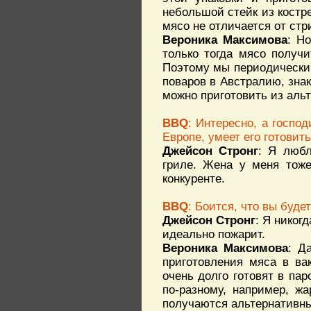
небольшой стейк из костре
мясо не отличается от стр
Вероника Максимова
: Н
только тогда мясо получ
Поэтому мы периодически
поваров в Австралию, зна
можно приготовить из аль
BBQ
: Интересно, а госпо
Европе, умеет его готовит
Джейсон Стронг
: Я любл
гриле. Жена у меня тоже
конкуренте.
BBQ
: Боится, что вы буде
Джейсон Стронг
: Я никогд
идеально пожарит.
Вероника Максимова
: Д
приготовления мяса в ва
очень долго готовят в пар
по-разному, например, ж
получаются альтернативны