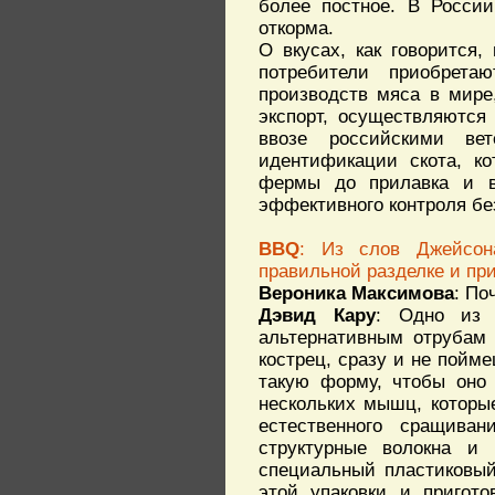
более постное. В Росси
откорма.
О вкусах, как говорится,
потребители приобрета
производств мяса в мире,
экспорт, осуществляются
ввозе российскими ве
идентификации скота, ко
фермы до прилавка и в
эффективного контроля бе
BBQ
: Из слов Джейсон
правильной разделке и пр
Вероника Максимова
: По
Дэвид Кару
: Одно из 
альтернативным отрубам 
кострец, сразу и не пойме
такую форму, чтобы оно 
нескольких мышц, которы
естественного сращива
структурные волокна и
специальный пластиковый
этой упаковки и пригот