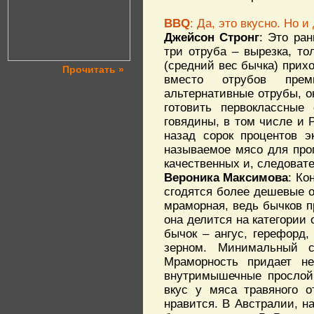
BBQ
: Да, это вкусно. Но 
Джейсон Стронг
: Это ра
три отруба – вырезка, т
(средний вес бычка) прих
Прочитать »
вместо отрубов преми
альтернативные отрубы, о
готовить первоклассные 
говядины, в том числе и 
назад сорок процентов э
называемое мясо для пром
качественных и, следовате
Вероника Максимова
: Ко
сгодятся более дешевые о
мраморная, ведь бычков п
она делится на категории 
бычок – ангус, герефорд, 
зерном. Минимальный с
Мраморность придает не
внутримышечные прослойк
вкус у мяса травяного о
нравится. В Австралии, на