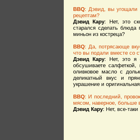
BBQ
: Дэвид, вы угощали
рецептам?
Дэвид Кару
: Нет, это с
старался сделать блюда 
миньон из костреца?
BBQ
: Да, потрясающе вку
что вы подали вместе со с
Дэвид Кару
: Нет, это я
обсушиваете салфеткой, 
оливковое масло с дольк
деликатный вкус и прян
украшение и оригинальная
BBQ
: И последний, прово
мясом, наверное, больше 
Дэвид Кару
: Нет, все-таки