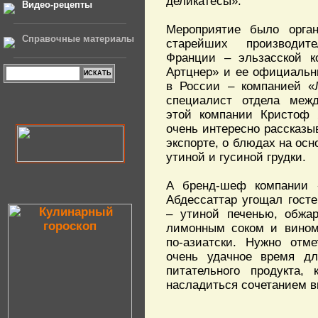
деликатесы».
Видео-рецепты
Мероприятие было орга
Справочные материалы
старейших производит
Франции – эльзасской к
Артцнер» и ее официальн
в России – компанией «
специалист отдела меж
этой компании Кристоф 
очень интересно рассказы
экспорте, о блюдах на осн
утиной и гусиной грудки.
А бренд-шеф компании 
Абдессаттар угощал гост
– утиной печенью, обжар
лимонным соком и вином,
по-азиатски. Нужно отме
очень удачное время дл
питательного продукта,
насладиться сочетанием вк