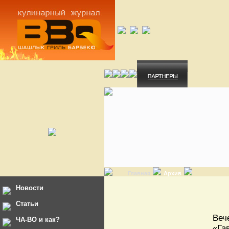
Главная
Архив
Новости
Статьи
Веч
ЧА-ВО и как?
«Га