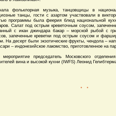
чала фольклорная музыка, танцовщицы в национа
циозные танцы, гости с азартом участвовали в викто
тью программы была феерия блюд национальной кух
аров. Салат под острым креветочным соусом, запеченн
анный с икан джиндара бакар – морской рыбой с гр
сов, запеченные креветки под острым соусом и фарш
ри. На десерт были экзотические фрукты, чендола – нап
асари – индонезийское лакомство, приготовленное на пар
 мероприятие председатель Московского отделени
ителей вина и высокой кухни (IWFS) Леонид Гелибтерм