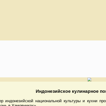
Индонезийское кулинарное по
ер индонезийской национальной культуры и кухни пр
вань в Хамовниках».