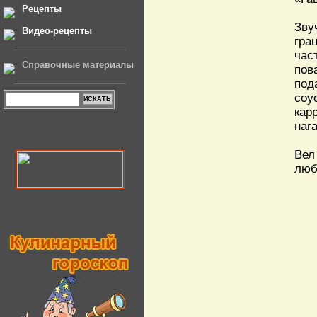
Рецепты
Зву
Видео-рецепты
гра
час
Справочные материалы
пов
под
соу
кар
наг
Вел
люб