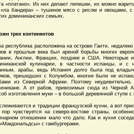
та «платано». Из них делают лепешки, их можно жарить
 «ла бандера» – тушеное мясо с рисом и овощами, с 
гих доминиканских семьях.
жн трех континентов
а республика расположена на острове Гаити, недалеко
ров в прошлые века был ареной борьбы многих европ
ании, Англии, Франции, позднее и США. Некоторые и
иниканской кулинарии, в частности испанцы, и с 
анным, арабы, ведь Испания долго была под влады
яков, пришедших с Колумбом, многие были не испа
бами из Северной Африки. Поэтому неудивительно, 
иникане. А от рабов, привозимых сюда из Черной А
соб изготовления муки – в большой деревянной ступе с 
слеживаются и традиции французской кухни, а вот прис
 пор чувствуется на северо-востоке страны, особенн
инарном отношении мало что дало. Как и кухня сосе
 «Макдональдсы» с гамбургерами.