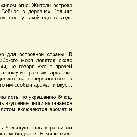
а живом огне. Жители острова
. Сейчас в деревнях больше
ам, вкус у такой еды гораздо
но для островной страны. В
рибского моря ловятся около
бы, не говоря уже о прочей
-разному и с разным гарниром.
лают на северо-востоке, в
го им особый аромат и вкус...
циалисты по украшению блюд,
едь вкушение пищи начинается
о потом включаются аромат и
нь большую роль в развитии
альном бюджете. В мире мало