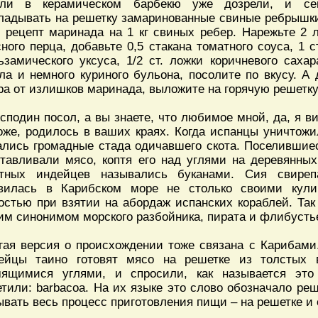
Угли в керамическом барбекю уже дозрели, и се
ладывать на решетку замаринованные свиные ребрышки.
 рецепт маринада на 1 кг свиных ребер. Нарежьте 2 л
сного перца, добавьте 0,5 стакана томатного соуса, 1 с
ьзамического уксуса, 1/2 ст. ложки коричневого сахар
ла и немного куриного бульона, посолите по вкусу. А
ра от излишков маринада, выложите на горячую решетку
осподин посол, а вы знаете, что любимое мной, да, я в
оже, родилось в ваших краях. Когда испанцы уничтожи
ались громадные стада одичавшего скота. Поселившие
отавливали мясо, коптя его над углями на деревянных
тных индейцев назывались буканами. Сия свире
вилась в Карибском море не столько своими кули
остью при взятии на абордаж испанских кораблей. Так
им синонимом морского разбойника, пирата и флибусть
гая версия о происхождении тоже связана с Карибами.
ейцы таино готовят мясо на решетке из толстых в
ящимися углями, и спросили, как называется это 
етили: barbacoa. На их языке это слово обозначало реш
ывать весь процесс приготовления пищи – на решетке и