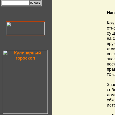
Нас
Ког
отн
сущ
на 
вру
дол
вос
зна
пос
пра
то 
Зна
соб
дом
обж
ист