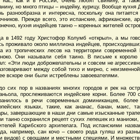
 нас, как и в России, очень любят свинину, а такж
анину, но много птицы – индейку, курицу. Вообще кухня
нь разнообразна и интересна, поскольку она питается
очников. Прежде всего, это испанские, африканские, 
конечно, кухня индейцев таино – коренных жителей остро
да в 1492 году Христофор Колумб «открыл», а мы гов
сь проживало около миллиона индейцев, происходивши
а из тропических лесов на территории современной 
ноко. Они называли себя таино. В письме к корол
ал: «Эти люди доброжелательны и совсем не агрессивн
азговаривают между собой тихо и мирно, с неизменной
ее вскоре они были истреблены завоевателями.
до сих пор в названиях многих городов и рек на ост
аньола, прослеживаются индейские корни. Более 700 с
ранилось в речи современных доминиканцев, более
опейских языках, такие, как ананас, банан, маис, таб
ары, завершающие в наши дни самые изысканные трапез
ни таино сохранился рецепт сухих лепешек из маниоки,
ителей Карибского архипелага. Под испанскими назв
да, например, сан кочо – своего рода гуляш из разн
и видов) с овощами и местными специями. И множеств