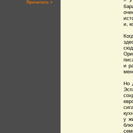
– У
Прочитать »
бар
оче
ист
и, 
Ког
зде
сюд
Ори
пис
и р
мен
Но 
Эсп
сох
евр
сиг
кух
у ж
блю
сем