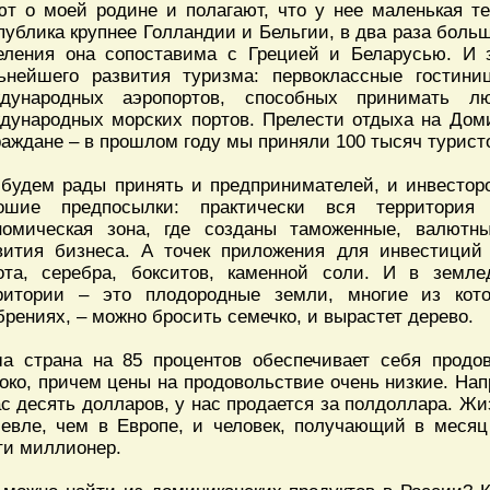
ют о моей родине и полагают, что у нее маленькая т
публика крупнее Голландии и Бельгии, в два раза боль
еления она сопоставима с Грецией и Беларусью. И 
ьнейшего развития туризма: первоклассные гостини
дународных аэропортов, способных принимать 
дународных морских портов. Прелести отдыха на Дом
раждане – в прошлом году мы приняли 100 тысяч турист
будем рады принять и предпринимателей, и инвесторо
ошие предпосылки: практически вся территори
номическая зона, где созданы таможенные, валютн
вития бизнеса. А точек приложения для инвестиций 
ота, серебра, бокситов, каменной соли. И в земл
ритории – это плодородные земли, многие из ко
брениях, – можно бросить семечко, и вырастет дерево.
а страна на 85 процентов обеспечивает себя продо
око, причем цены на продовольствие очень низкие. Нап
ас десять долларов, у нас продается за полдоллара. Жи
евле, чем в Европе, и человек, получающий в месяц
ти миллионер.