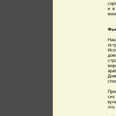
сор
и в
мно
Фью
Наш
ост
Исп
дом
стр
мор
ара
Дом
спо
Про
сих
кул
что