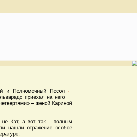
ный и Полномочный Посол
льварадо приехал на него
 четвертями» – женой Кариной
 не Кэт, а вот так – полным
али нашли отражение особое
ературе.