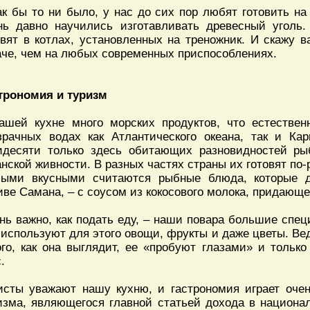
ак бы то ни было, у нас до сих пор любят готовить н
нь давно научились изготавливать древесный уголь
овят в котлах, установленных на треножник. И скажу в
аче, чем на любых современных приспособлениях.
трономия и туризм
ашей кухне много морских продуктов, что естествен
зрачных водах как Атлантического океана, так и Ка
идесяти только здесь обитающих разновидностей ры
анской живности. В разных частях страны их готовят по
ыми вкусными считаются рыбные блюда, которые де
иве Самана, – с соусом из кокосового молока, придающе
нь важно, как подать еду, – наши повара большие спе
 используют для этого овощи, фрукты и даже цветы. В
ого, как она выглядит, ее «пробуют глазами» и тольк
.
исты уважают нашу кухню, и гастрономия играет оче
изма, являющегося главной статьей дохода в национ