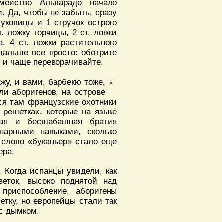
мейство Альварадо начало
 Да, чтобы не забыть, сразу
уковицы и 1 стручок острого
т. ложку горчицы, 2 ст. ложки
а, 4 ст. ложки растительного
 дальше все просто: оботрите
 и чаще переворачивайте.
ижу, и вами, барбекю тоже,
ли аборигенов, на острове
ся там французские охотники
 решетках, которые на языке
пая и бесшабашная братия
нарными навыками, сколько
 слово «буканьер» стало еще
ера.
 Когда испанцы увидели, как
еток, высоко поднятой над
приспособление, аборигены
етку, но европейцы стали так
 с дымком.