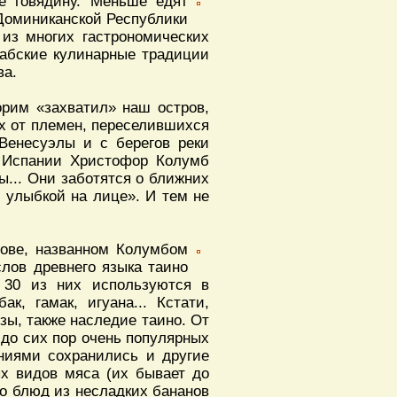
е говядину. Меньше едят
 Доминиканской Республики
 из многих гастрономических
арабские кулинарные традиции
ва.
орим «захватил» наш остров,
х от племен, переселившихся
Венесуэлы и с берегов реки
ю Испании Христофор Колумб
ы... Они заботятся о ближних
 улыбкой на лице». И тем не
рове, названном Колумбом
лов древнего языка таино
 30 из них используются в
ак, гамак, игуана... Кстати,
ы, также наследие таино. От
 до сих пор очень популярных
аниями сохранились и другие
ых видов мяса (их бывает до
о блюд из несладких бананов