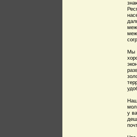
зна
Рес
нас
дал
меж
меж
сог
Мы 
хор
эко
раз
зол
тер
удо
Наш
мол
у в
деш
поч