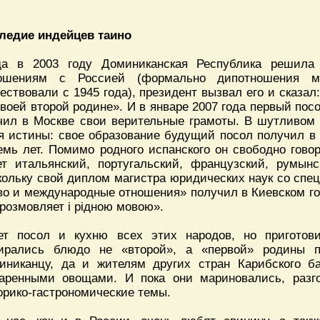
ледие индейцев таино
да в 2003 году Доминиканская Республика решила
ошениям с Россией (формально дипотношения 
ествовали с 1945 года), президент вызвал его и сказал:
своей второй родине». И в январе 2007 года первый по
чил в Москве свои верительные грамоты. В шутливом
я истины: свое образование будущий посол получил в 
емь лет. Помимо родного испанского он свободно гово
ет итальянский, португальский, французский, румын
кольку свой диплом магистра юридических наук со сп
во и международные отношения» получил в Киевском го
«розмовляет i рідною мовою».
ет посол и кухню всех этих народов, но пригото
ирались блюдо не «второй», а «первой» родины 
иниканцу, да и жителям других стран Карибского 
аренными овощами. И пока они мариновались, разго
орико-гастрономические темы.