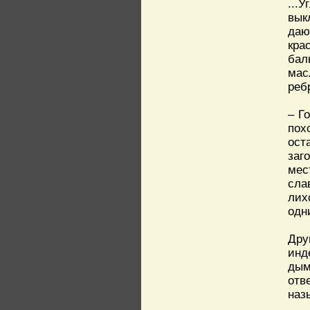
...
вык
даю
кра
бал
мас
реб
– Г
пох
ост
заг
мес
сла
лих
одн
Дру
инд
дым
отв
наз