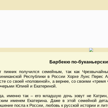
Барбекю по-буканьерски
т пикник получился семейным, так как Чрезвычай
иниканской Республики в России Хорхе Луис Перес А
сте со своей «половиной», а вернее, со своими «тремя
очерьми Юлией и Екатериной.
да, именно так – его младшую дочь зовут не Катрин,
ским именем Екатерина. Даже в этой семейной дет
ошение посла к России, любовь к русской истории и лит