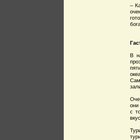
– К
оче
гот
бог
Гас
В н
про
пят
оке
Сам
зал
Оче
они
с т
вкус
Тур
тур