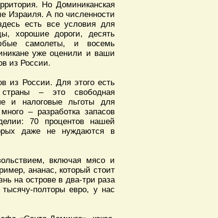
ерритория. Но Доминиканская
ше Израиля. А по численности
здесь есть все условия для
цы, хорошие дороги, десять
любые самолеты, и восемь
иникане уже оценили и ваши
ов из России.
в из России. Для этого есть
я страны – это свободная
ые и налоговые льготы для
много – разработка запасов
еделии: 70 процентов нашей
торых даже не нуждаются в
вольствием, включая мясо и
ример, ананас, который стоит
знь на острове в два-три раза
 тысячу-полторы евро, у нас