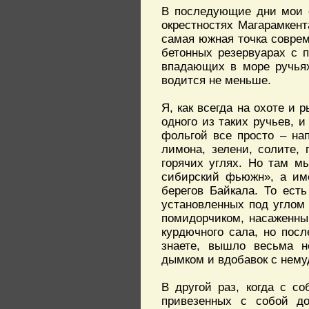
В последующие дни мои с
окрестностях Магарамкент
самая южная точка соврем
бетонных резервуарах с 
впадающих в море ручьях
водится не меньше.
Я, как всегда на охоте и 
одного из таких ручьев, 
фольгой все просто – на
лимона, зелени, солите, 
горячих углях. Но там м
сибирский фьюжн», а им
берегов Байкала. То ест
установленных под углом
помидорчиком, насаженны
курдючного сала, но пос
знаете, вышло весьма не
дымком и вдобавок с нему
В другой раз, когда с с
привезенных с собой до