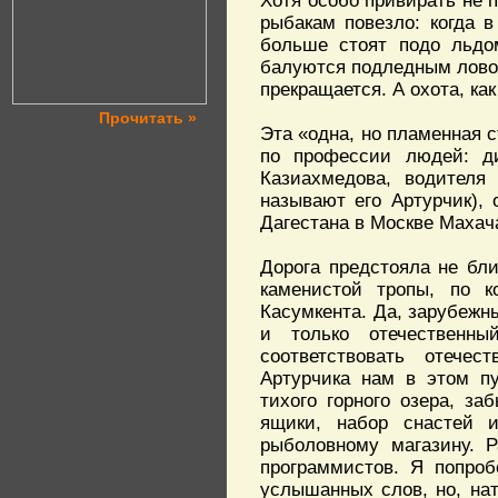
Хотя особо привирать не 
рыбакам повезло: когда 
больше стоят подо льдо
балуются подледным ловом
прекращается. А охота, как
Прочитать »
Эта «одна, но пламенная 
по профессии людей: ди
Казиахмедова, водителя
называют его Артурчик),
Дагестана в Москве Махач
Дорога предстояла не бли
каменистой тропы, по к
Касумкента. Да, зарубежн
и только отечественн
соответствовать отече
Артурчика нам в этом п
тихого горного озера, з
ящики, набор снастей 
рыболовному магазину. Р
программистов. Я попроб
услышанных слов, но, на