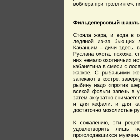
воблера при троллинге», 
Фильдеперсовый шашл
Стояла жара, и вода в о
ледяной из-за бьющих з
Кабаньим – дичи здесь, в
Руслана охота, похоже, с
них немало охотничьих ист
кабанятина в смеси с лося
жаркое. С рыбачьими же
запекают в костре, завер
рыбину надо «против шер
всякой фольги запечь в 
затем аккуратно снимается
и для кефали, и для ка
достаточно мозолистые ру
К сожалению, эти рецеп
удовлетворить лишь н
проголодавшихся мужчин. 