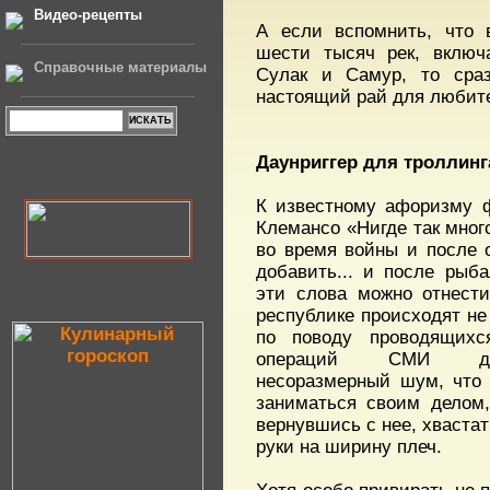
Видео-рецепты
А если вспомнить, что 
шести тысяч рек, включа
Справочные материалы
Сулак и Самур, то сраз
настоящий рай для любит
Даунриггер для троллинг
К известному афоризму 
Клемансо «Нигде так много
во время войны и после
добавить... и после рыб
эти слова можно отнест
республике происходят не
по поводу проводящихся
операций СМИ дей
несоразмерный шум, что
заниматься своим делом
вернувшись с нее, хваста
руки на ширину плеч.