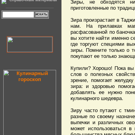
Зиры, не обходятся ни
приготовленные по традиц
Зира произрастает в Таджи
нам. На прилавках ма
расфасованной по баночка
вы хотите найти именно се
где торгуют специями вы
зиры. Помните только о т
покупают ее только знающи
Купили? Хорошо! Пока вы 
слов о полезных свойств
зрение, помогает желудк
зира: и здоровью помога
добавлять ее нужно пон
кулинарного шедевра.
Зиру часто путают с тми
разные по своему назнач
выпечки и различных ово
может использоваться в 
большинства мясных блюд.