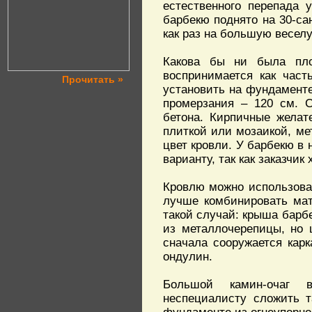
естественного перепада 
барбекю поднято на 30-са
как раз на большую весел
Какова бы ни была пло
воспринимается как част
Прочитать »
установить на фундаменте
промерзания – 120 см. С
бетона. Кирпичные желат
плиткой или мозаикой, ме
цвет кровли. У барбекю в
варианту, так как заказчи
Кровлю можно использоват
лучше комбинировать мат
такой случай: крыша барбе
из металлочерепицы, но 
сначала сооружается карк
ондулин.
Большой камин-очаг в
неспециалисту сложить т