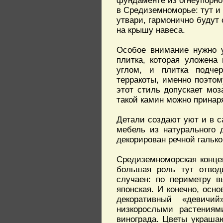
фундаменте из огнеупорног
в Средиземноморье: тут и 
утвари, гармонично будут
на крышу навеса.
Особое внимание нужно 
плитка, которая уложена
углом, и плитка подче
терракоты, именно поэтом
этот стиль допускает мо
такой камин можно принар
Детали создают уют и в с
мебель из натурального 
декорирован речной галько
Средиземноморская конце
большая роль тут отвод
случаен: по периметру в
японская. И конечно, осно
декоративный «девичи
низкорослыми растениям
винограда. Цветы украшаю