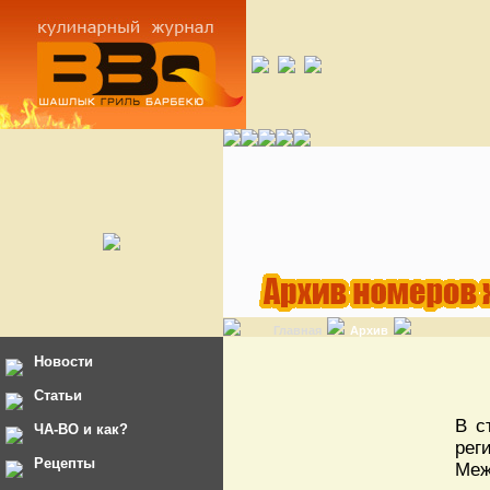
Главная
Архив
Новости
Статьи
В с
ЧА-ВО и как?
рег
Рецепты
Меж