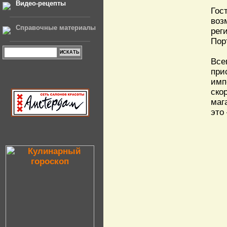
Видео-рецепты
Гос
воз
Справочные материалы
рег
Пор
Все
при
имп
ско
маг
это