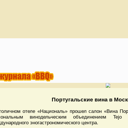
Португальские вина в Мос
толичном отеле «Националь» прошел салон «Вина Пор
иональным винодельческим объединением Tejo
дународного эногастрономического центра.