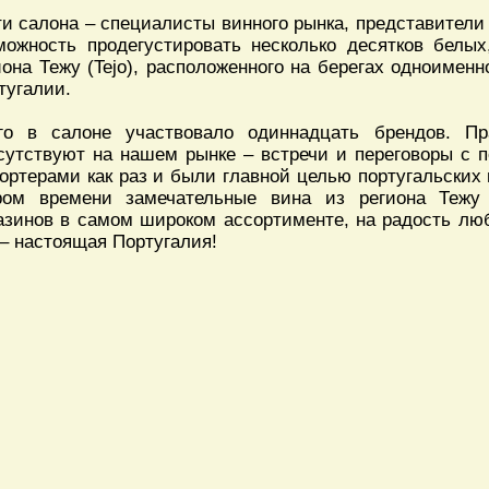
ти салона – специалисты винного рынка, представител
можность продегустировать несколько десятков белы
иона Тежу (Tejo), расположенного на берегах одноименн
тугалии.
го в салоне участвовало одиннадцать брендов. Пр
сутствуют на нашем рынке – встречи и переговоры с
ортерами как раз и были главной целью португальских
ром времени замечательные вина из региона Тежу
азинов в самом широком ассортименте, на радость лю
 – настоящая Португалия!