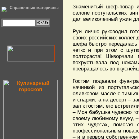
Знаменитый шеф-повар и
Справочные материалы
салоне португальских вин
дал великолепный ужин для
Руи лично руководил гот
своих российских коллег д
шефа быстро передалась в
четко и при этом с шутк
полтораста! Шкворчали
похрустывала под ножами
превращалось во вкуснейш
Гостям подавали фуа-гр
начинкой из португальс
оливковом масле с тимьян
и спаржи, а на десерт – 
зал к гостям, его встрети
– Моя бабушка чудесно го
своему любимому внуку, –
этих чудесах, помогая 
профессиональным поваром
– и в первом собственном 