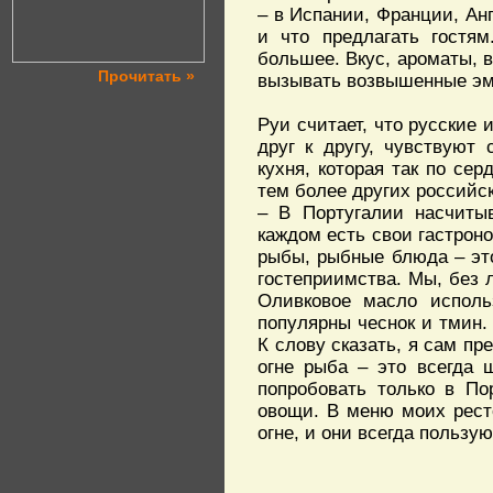
– в Испании, Франции, Анг
и что предлагать гостям
большее. Вкус, ароматы, 
Прочитать »
вызывать возвышенные эм
Руи считает, что русские 
друг к другу, чувствуют 
кухня, которая так по се
тем более других российск
– В Португалии насчитыв
каждом есть свои гастроно
рыбы, рыбные блюда – это
гостеприимства. Мы, без л
Оливковое масло использ
популярны чеснок и тмин.
К слову сказать, я сам пр
огне рыба – это всегда 
попробовать только в По
овощи. В меню моих рест
огне, и они всегда пользу