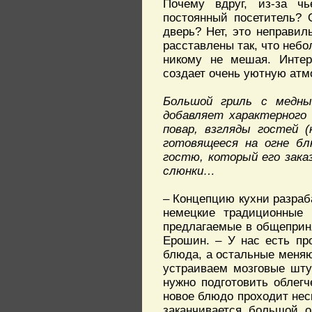
Почему вдруг, из-за ч
постоянный посетитель? 
дверь? Нет, это неправиль
расставлены так, что неб
никому не мешая. Интер
создает очень уютную атмо
Большой гриль с медны
добавляет характерного 
повар, взгляды гостей (
готовящееся на огне б
гостю, который его заказ
слюнки…
– Концепцию кухни разраб
немецкие традиционные 
предлагаемые в общеприня
Ерошин. – У нас есть пр
блюда, а остальные меняю
устраиваем мозговые шту
нужно подготовить облегч
новое блюдо проходит нес
заканчивается большой о