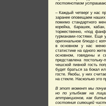
постоянством устраиваю
– Каждый четверг у нас п
заранее оповещаем наших 
помимо стандартного мен
корейка, барашек, кабан
торжественно, «под фанф
гурманами-гостями. Еще у
оригинальное блюдо с копч
в основном у нас меню,
статистике на одного жит
основном, говядины и с
представлена постольку-
чешской пивной гость по
будет браться за бокал и
госте. Якобы, у них счита
на стекле. Насколько это 
В этот момент мы почув
но по улыбкам на лица
аттракционов, как бить
состояния сияющей чисто