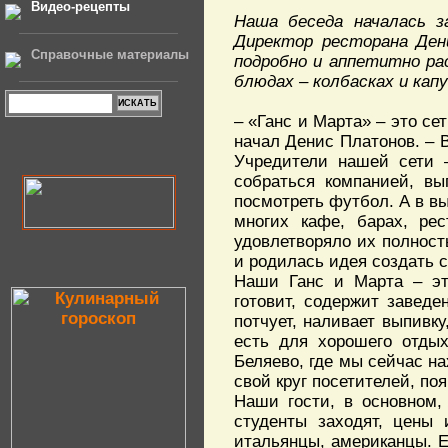
Видео-рецепты
Наша беседа началась з
Директор ресторана Ден
Справочные материалы
подробно и аппетитно рас
блюдах – колбасках и кап
– «Ганс и Марта» – это се
начал Денис Платонов. – В
Учредители нашей сети 
собраться компанией, вы
посмотреть футбол. А в в
многих кафе, барах, ре
удовлетворяло их полностью
и родилась идея создать 
Наши Ганс и Марта – эт
готовит, содержит заведе
потчует, наливает выпивку
есть для хорошего отдых
Беляево, где мы сейчас на
свой круг посетителей, по
Наши гости, в основном,
студенты заходят, цены 
итальянцы, американцы. Е