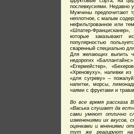
фруктовые сорта, на цед
послевкусиями. Недавно у
Мужчины предпочитают тр
неплотное, с малым содерж
нефильтрованное или тем
«Шпатер-Францисканер»,
которые заказывают и
популярностью пользуе
сваренный специально для
Для желающих выпить че
недорогих «Баллантайнс»
«Егермейстер», «Бехер
«Хреновуху», наливки из
«для сугреву» – пожалуй
напитки, морсы, лимона
чаями с фруктами и трава
Во все время рассказа В
«Васька слушает да ест»
сами умеют отлично с
изменениями их вкусов, 
оценками и мнениями отн
тут же реагируют на