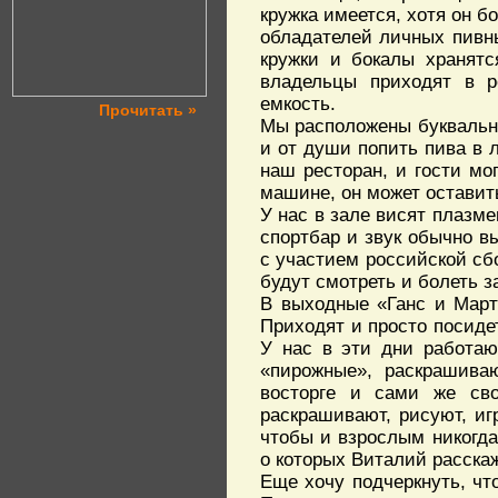
кружка имеется, хотя он б
обладателей личных пивны
кружки и бокалы хранятс
владельцы приходят в р
емкость.
Прочитать »
Мы расположены буквально
и от души попить пива в 
наш ресторан, и гости мо
машине, он может оставит
У нас в зале висят плазме
спортбар и звук обычно в
с участием российской сбо
будут смотреть и болеть з
В выходные «Ганс и Март
Приходят и просто посидет
У нас в эти дни работаю
«пирожные», раскрашиваю
восторге и сами же сво
раскрашивают, рисуют, игр
чтобы и взрослым никогда
о которых Виталий расска
Еще хочу подчеркнуть, чт