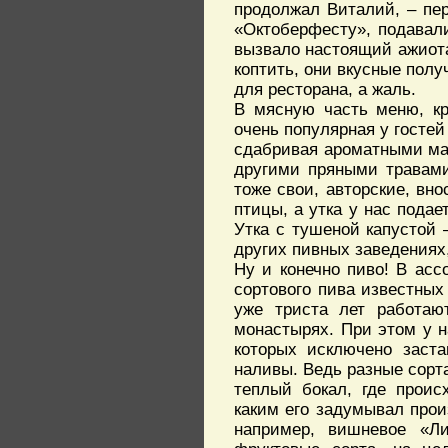
продолжал Виталий, – пер
«Октоберфесту», подавали
вызвало настоящий ажиота
коптить, они вкусные полу
для ресторана, а жаль.
В мясную часть меню, кр
очень популярная у гостей
сдабривая ароматными мас
другими пряными травами
тоже свои, авторские, вн
птицы, а утка у нас подае
Утка с тушеной капустой 
других пивных заведениях, 
Ну и конечно пиво! В асс
сортового пива известных
уже триста лет работаю
монастырях. При этом у н
которых исключено заста
наливы. Ведь разные сорт
теплый бокал, где проис
каким его задумывал произ
например, вишневое «Л