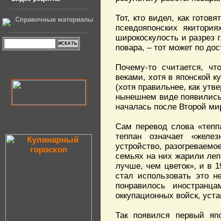
Тот, кто видел, как гото
Справочные материалы
псевдояпонских якитория
широкоскулость и разрез 
повара, – тот может по до
Почему-то считается, ч
веками, хотя в японской к
(хотя правильнее, как утв
нынешнем виде появились 
началась после Второй ми
Сам перевод слова «тепп
теппан означает «желе
устройство, разогреваемое
семьях на них жарили лепе
лучше, чем цветок», и в 
стал использовать это н
понравилось иностранц
оккупационных войск, уст
Так появился первый япо