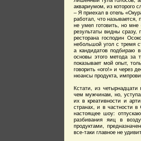
лишенный гула голосов, а
аквариумом, из которого с
– Я приехал в отель «Окур
работал, что называется, 
не умел готовить, но мне 
результаты видны сразу, 
ресторана господин Осок
небольшой угол с тремя с
а кандидатов подбираю в
основы этого метода за 
показывает мой опыт, толь
говорить «ого!» и через д
нюансы продукта, импрови
Кстати, из четырнадцати 
чем мужчинам, но, уступа
их в креативности и арт
странах, и в частности 
настоящее шоу: отпускаю
разбивания яиц в возду
продуктами, предназначе
все-таки главное не удивит