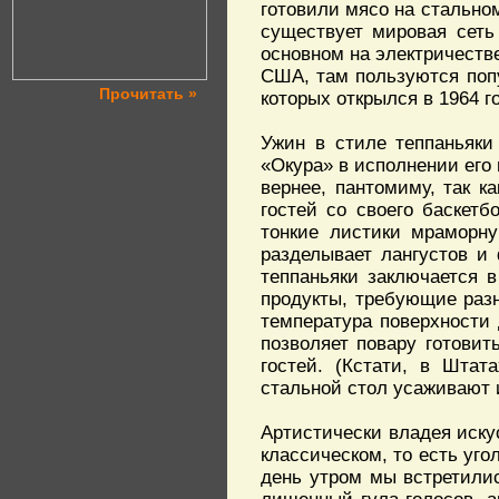
готовили мясо на стально
существует мировая сеть
основном на электричеств
США, там пользуются попу
Прочитать »
которых открылся в 1964 г
Ужин в стиле теппаньяки
«Окура» в исполнении его
вернее, пантомиму, так к
гостей со своего баскетб
тонкие листики мраморну
разделывает лангустов и
теппаньяки заключается 
продукты, требующие разн
температура поверхности 
позволяет повару готовит
гостей. (Кстати, в Штат
стальной стол усаживают и
Артистически владея иску
классическом, то есть уго
день утром мы встретилис