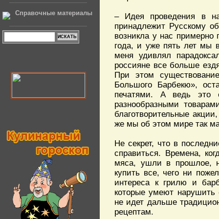
Справочные материалы
– Идея проведения в на
принадлежит Русскому общ
возникла у нас примерно 
года, и уже пять лет мы
меня удивлял парадокса
россияне все больше ездят
При этом существование
Большого Барбекю», ост
печатями. А ведь это 
разнообразными товарами
благотворительные акции,
же мы об этом мире так м
Не секрет, что в последн
справиться. Времена, ко
мяса, ушли в прошлое, н
купить все, чего ни поже
интереса к грилю и барб
которые умеют нарушить 
не идет дальше традицио
рецептам.