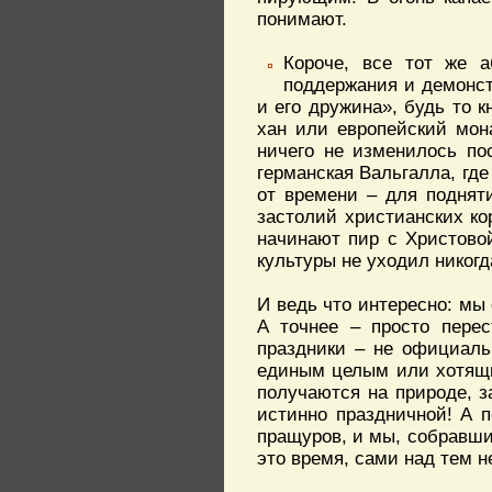
понимают.
Короче, все тот же 
поддержания и демонст
и его дружина», будь то 
хан или европейский мон
ничего не изменилось по
германская Вальгалла, гд
от времени – для подняти
застолий христианских ко
начинают пир с Христовой
культуры не уходил никогд
И ведь что интересно: мы 
А точнее – просто пере
праздники – не официаль
единым целым или хотящи
получаются на природе, з
истинно праздничной! А п
пращуров, и мы, собравши
это время, сами над тем 