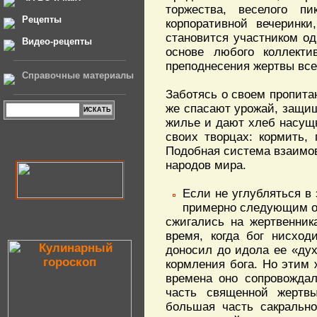
торжества, веселого п
Рецепты
корпоративной вечеринки
становится участником од
Видео-рецепты
основе любого коллекти
преподнесения жертвы вс
Справочные материалы
Заботясь о своем пропитан
же спасают урожай, защищ
жилье и дают хлеб насущн
своих творцах: кормить,
Подобная система взаимов
народов мира.
Если не углубляться в
примерно следующим об
сжигались на жертвенник
время, когда бог нисхо
доносил до идола ее «дух
кормления бога. Но этим 
времена оно сопровождал
часть священной жертв
большая часть сакральн