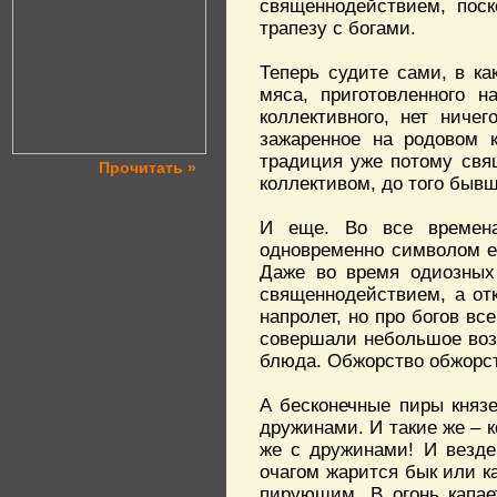
священнодействием, поск
трапезу с богами.
Теперь судите сами, в к
мяса, приготовленного н
коллективного, нет ниче
зажаренное на родовом 
традиция уже потому свящ
Прочитать »
коллективом, до того быв
И еще. Во все времена
одновременно символом е
Даже во время одиозных
священнодействием, а от
напролет, но про богов вс
совершали небольшое воз
блюда. Обжорство обжорс
А бесконечные пиры князе
дружинами. И такие же – к
же с дружинами! И везде
очагом жарится бык или ка
пирующим. В огонь капае