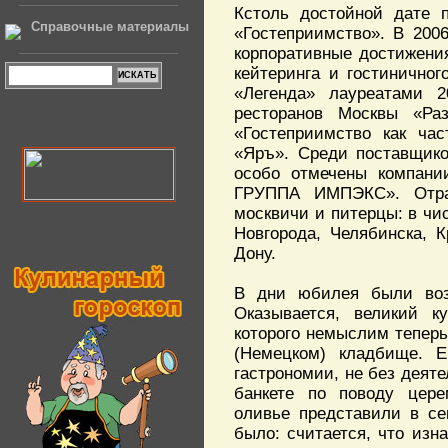
Кстоль достойной дате 
Справочные материалы
«Гостеприимство». В 2006
корпоративные достижени
кейтеринга и гостинично
«Легенда» лауреатами 
ресторанов Москвы «Р
«Гостеприимство как ча
«Яръ». Среди поставщико
особо отмечены компан
ГРУППА ИМПЭКС». Отрад
москвичи и питерцы: в чи
Новгорода, Челябинска, К
Дону.
В дни юбилея были воз
Оказывается, великий ку
которого немыслим теперь
(Немецком) кладбище. Е
гастрономии, не без деят
банкете по поводу цере
оливье представили в се
было: считается, что изн