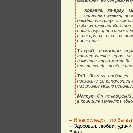
магазинах, но по-прежнем
Хорапха, ка-прау, м
салатная зелень, пр
блюдах из курицы и говяд
рыбных блюдах. Все три 
вида и вкуса, при необхо
в десертах: если их вы
свойства.
Та-край, лимонное сор
ароматических трав, ис
лимонное сорго можно без
случае его без особых по
Тэй
. Листья пандануса
поскольку используются 
них вполне можно использ
Макрут
. Он же кафрский 
в принципе заменять одно
– И напоследок, что бы в
– Здоровья, любви, удачи
блюд.