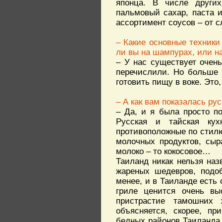
японца. В числе других
пальмовый сахар, паста 
ассортимент соусов – от с
– Какие основные техники
ли вы на шампурах, или н
– У нас существует очень
перечислили. Но больше 
готовить пищу в воке. Это
– А как вам показалась ру
– Да, и я была просто по
Русская и тайская кух
противоположные по стилю.
молочных продуктов, сыр
молоко – то кокосовое…
Таиланд никак нельзя наз
жареных шедевров, подо
менее, и в Таиланде есть 
гриле ценится очень вы
пристрастие тамошних
объясняется, скорее, пр
бедных районов Таиланда,