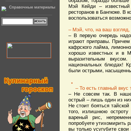
образом, гораздо больше 
Мэй Кейди – известный 
Справочные материалы
ресторанов в Бангкоке. В 
воспользоваться возможн
– Мэй, что, на ваш взгляд
– В первую очередь надо
играют приправы. Причем
кафрского лайма, лимонно
хорошо известных и в М
выразительным вкусом
национальных блюдах! К
были острыми, насыщенны
– То есть главный вкус 
– Не совсем так. В наше
острый – лишь один из них
Не стоит бояться тайской 
того, излишнюю остроту 
вареный рис, непремен
попробуете утихомирить ра
вы только усугубите свои