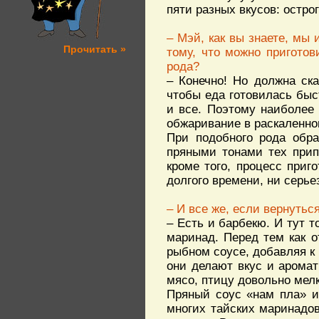
пяти разных вкусов: острог
– Мэй, как вы знаете, мы
Прочитать »
тому, что можно приготов
рода?
– Конечно! Но должна ск
чтобы еда готовилась быст
и все. Поэтому наиболее
обжаривание в раскаленно
При подобного рода обра
пряными тонами тех припр
кроме того, процесс приг
долгого времени, ни серье
– И все же, если вернуть
– Есть и барбекю. И тут 
маринад. Перед тем как о
рыбном соусе, добавляя к 
они делают вкус и аромат
мясо, птицу довольно мел
Пряный соус «нам пла» и
многих тайских маринадов