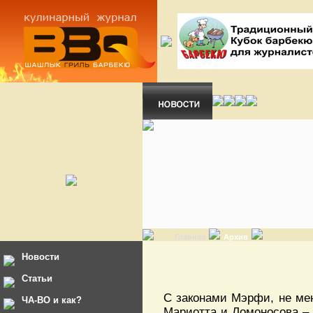
Главная
Архив
Новости
Статьи
С законами Мэрфи, не ме
ЧА-ВО и как?
Мариотта и Ломоносова – 