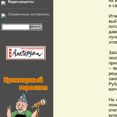
на 
Видео-рецепты
и с
Справочные материалы
Ита
выб
пот
дав
луч
это
Зап
экз
при
– я
рец
зан
Руб
коп
На 
пон
оте
кул