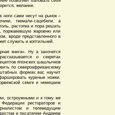
ание позволяет баловать себя
орится, желание.
в ноги сами несут на рынок –
рчики, ткемали-сацебели, а
уголь, растопка и пора решать
ю, поржавевшую жаровню или
ом, вроде представленного в
жет служить и коптильней.
рная книга». Ну а захочется
рассказывается о секретах
 рецептов японских шашлычков
товить по североафриканскому
сштабных формах вас научит
 фаршировать куриные ножки.
норвежской семге и немецким
ми, остроумными и к тому же
 Федерации рестораторов и
урналистом и телеведущим
уристом и писателем Андреем