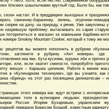
весну – лето. Хотя, если честно, современное оборудов
воих близких шашлычками круглый год. Было бы, как гов
к, сезон настал. И в преддверии выходных и празднико
ирать свининку-баранинку, зелень, огурчики-помидо
ом скорее на дачу, на природу, к речке. Уже закуплены 
но назревшую проблему: вытаскивать из сарая стару
ше поторопиться в магазин за новеньким барбекю-котл
м номере Smokey Mountain Cooker, который к тому же мо
ас рецептов вы можете пополнить в рубрике «Кулина
отики, загляните в рубрику «Хит номера», где 
готовления ика яки, бута кусияки, курума эби и прочих
китори, или, если хватит смелости, попробуйте приго
епту мешуи – барашка целиком. Работе в менее ма
ятие в «Кулинарном техникуме», где вы узнаете, как
рика «Бренд» на этот раз посвящена деликатесам – 
ченостям.
страницах этого номера вас ждут встречи с интересны
имающими толк в кулинарии людьми: президентом
льеров России Игорем Бухаровым, украинским ж
инарной передачи Борисом Бурдой, известным карикат