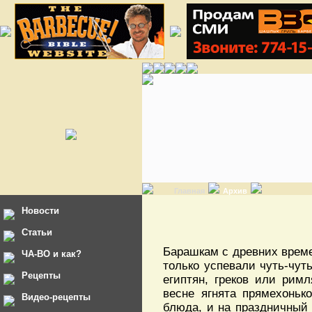
Главная
Архив
Новости
Статьи
Барашкам с древних време
ЧА-ВО и как?
только успевали чуть-чуть
Рецепты
египтян, греков или рим
весне ягнята прямехоньк
Видео-рецепты
блюда, и на праздничный 