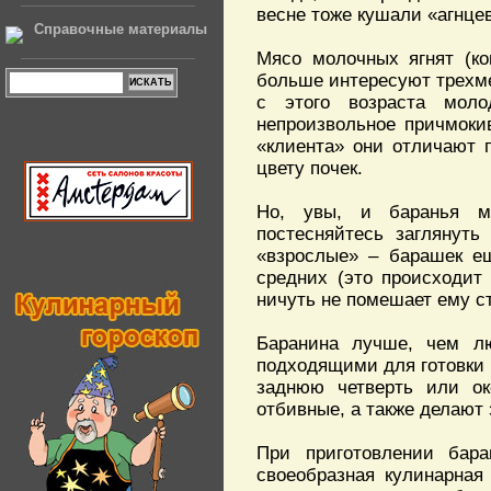
весне тоже кушали «агнце
Справочные материалы
Мясо молочных ягнят (ко
больше интересуют трехме
с этого возраста мол
непроизвольное причмоки
«клиента» они отличают 
цвету почек.
Но, увы, и баранья м
постесняйтесь заглянут
«взрослые» – барашек ещ
средних (это происходит 
ничуть не помешает ему 
Баранина лучше, чем лю
подходящими для готовки 
заднюю четверть или ок
отбивные, а также делают
При приготовлении бар
своеобразная кулинарная п