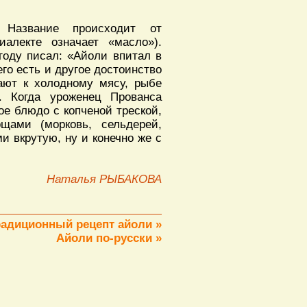
. Название происходит от
иалекте означает «масло»).
году писал: «Айоли впитал в
его есть и другое достоинство
ают к холодному мясу, рыбе
м. Когда уроженец Прованса
ое блюдо с копченой треской,
щами (морковь, сельдерей,
ми вкрутую, ну и конечно же с
Наталья РЫБАКОВА
радиционный рецепт айоли »
Айоли по-русски »