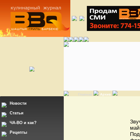
Главная
Архив
Новости
Статьи
Зву
ЧА-ВО и как?
май
Рецепты
Под