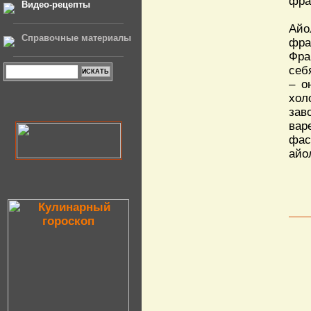
фра
Видео-рецепты
Айо
Справочные материалы
фра
Фра
себ
– о
хол
зав
вар
фас
айо