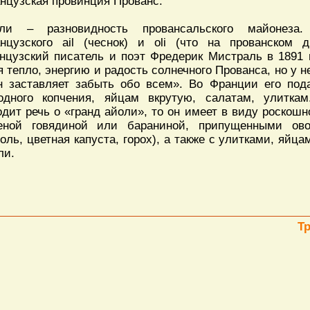
нцузская провинция Прованс.
ли – разновидность провансальского майонеза
нцузского ail (чеснок) и oli (что на прованском д
нцузский писатель и поэт Фредерик Мистраль в 1891 
я тепло, энергию и радость солнечного Прованса, но у н
н заставляет забыть обо всем». Во Франции его под
одного копчения, яйцам вкрутую, салатам, улитка
одит речь о «гранд айоли», то он имеет в виду роскошн
еной говядиной или бараниной, припущенными ово
оль, цветная капуста, горох), а также с улитками, яйца
ли.
Т