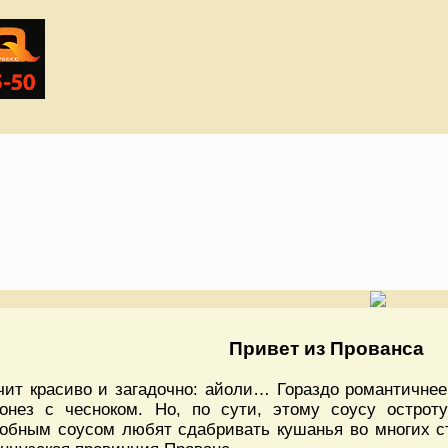
Привет из Прованса
чит красиво и загадочно: айоли… Гораздо романтичнее
онез с чесноком. Но, по сути, этому соусу остроту
обным соусом любят сдабривать кушанья во многих ст