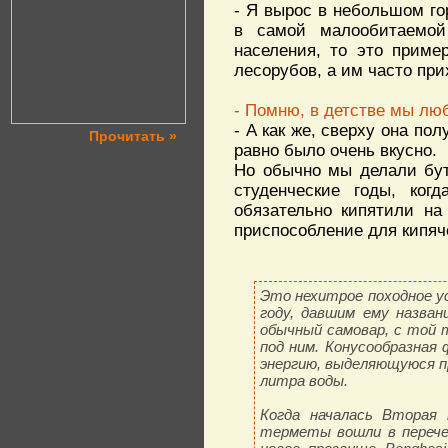
- Я вырос в небольшом го
в самой малообитаемой
населения, то это приме
лесорубов, а им часто при
- Помню, в детстве мы люб
- А как же, сверху она пол
Прочитать »
равно было очень вкусно.
Но обычно мы делали бут
студенческие годы, ког
обязательно кипятили на
приспособление для кипяч
Это нехитрое походное у
году, давшим ему назван
обычный самовар, с той 
под ним. Конусообразная
энергию, выделяющуюся п
литра воды.
Когда началась Вторая 
терметы вошли в перече