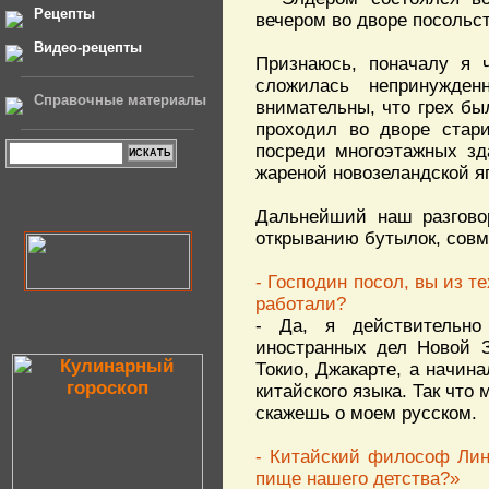
Рецепты
вечером во дворе посольст
Видео-рецепты
Признаюсь, поначалу я ч
сложилась непринужде
Справочные материалы
внимательны, что грех бы
проходил во дворе стари
посреди многоэтажных зд
жареной новозеландской яг
Дальнейший наш разгово
открыванию бутылок, совм
- Господин посол, вы из те
работали?
- Да, я действительн
иностранных дел Новой З
Токио, Джакарте, а начин
китайского языка. Так что 
скажешь о моем русском.
- Китайский философ Лин 
пище нашего детства?»