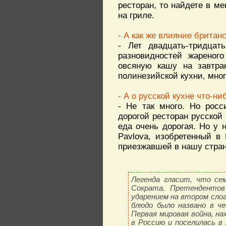
ресторан, то найдете в м
на гриле.
- А как же влияние британ
- Лет двадцать-тридца
разновидностей жареног
овсяную кашу на завтрак
полинезийской кухни, мног
- А о русской кухне что-н
- Не так много. Но росс
дорогой ресторан русской 
еда очень дорогая. Но у 
Pavlova, изобретенный в
приезжавшей в нашу стран
Легенда гласит, что сем
Сократа. Претендентов 
ударением на втором слог
блюдо было названо в че
Первая мировая война, на
в Россию и поселилась в