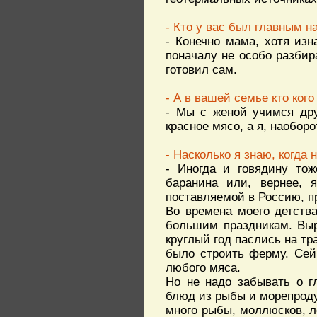
- Кто у вас был главным н
- Конечно мама, хотя из
поначалу не особо разбира
готовил сам.
- А в вашей семье кто кого
- Мы с женой учимся дру
красное мясо, а я, наобор
- Насколько я знаю, когда
- Иногда и говядину тож
баранина или, вернее, я
поставляемой в Россию, пр
Во времена моего детств
большим праздникам. Выр
круглый год паслись на т
было строить ферму. Сей
любого мяса.
Но не надо забывать о г
блюд из рыбы и морепроду
много рыбы, моллюсков, л