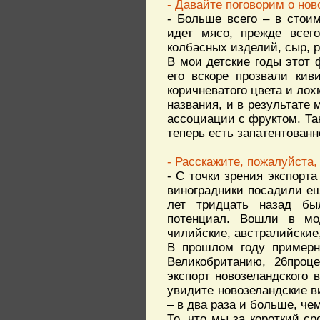
- Давайте поговорим о но
- Больше всего – в стои
идет мясо, прежде всего
колбасных изделий, сыр, р
В мои детские годы этот 
его вскоре прозвали кив
коричневатого цвета и лох
названия, и в результате 
ассоциации с фруктом. Так
теперь есть запатентованно
- Расскажите, пожалуйста,
- C точки зрения экспорт
виноградники посадили ещ
лет тридцать назад бы
потенциал. Вошли в мо
чилийские, австралийские,
В прошлом году примерно
Великобританию, 26проц
экспорт новозеландского 
увидите новозеландские в
– в два раза и больше, че
То, что мы за короткий с