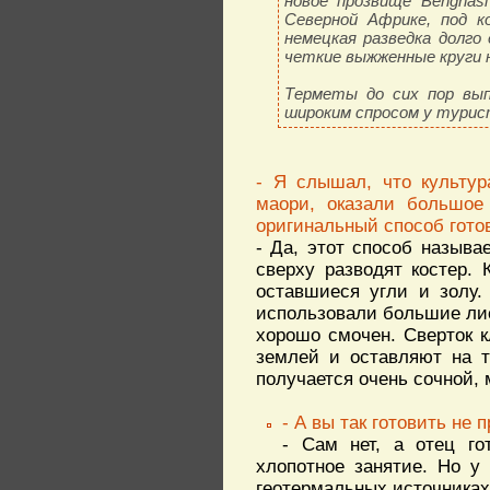
новое прозвище Benghasi 
Северной Африке, под к
немецкая разведка долго
четкие выжженные круги н
Терметы до сих пор вып
широким спросом у турис
- Я слышал, что культур
маори, оказали большое
оригинальный способ готов
- Да, этот способ называ
сверху разводят костер. 
оставшиеся угли и золу
использовали большие лис
хорошо смочен. Сверток к
землей и оставляют на т
получается очень сочной, 
- А вы так готовить не 
- Сам нет, а отец го
хлопотное занятие. Но у
геотермальных источниках,