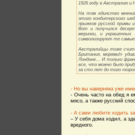
1926 году в Австралию и 
На том единство мнений
этого кондитерского ше
прыжков русской примы и
Вот и получился десерт
меринги, и украшенных 
символизируют те самые з
Австралийцы тоже счита
Британия, морями!» уди
Лондоне… И только франц
все, что можно было прид
за сто лет до того «коро
- Но вы наверняка уже им
- Очень часто на обед я 
мясо, а также русский спо
- А сами любите ходить з
– У себя дома ходил, а зд
вредного.