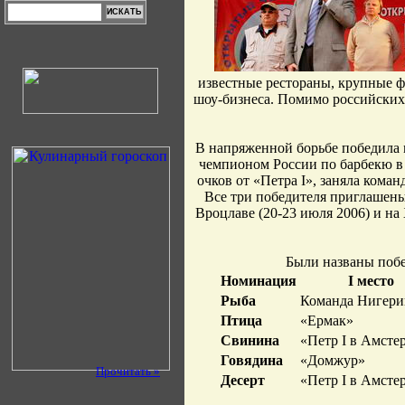
известные рестораны, крупные ф
шоу-бизнеса. Помимо российских
В напряженной борьбе победила 
чемпионом России по барбекю в о
очков от «Петра I», заняла кома
Все три победителя приглашены
Вроцлаве (20-23 июля 2006) и н
Были названы побе
Номинация
I место
Рыба
Команда Нигери
Птица
«Ермак»
Свинина
«Петр I в Амсте
Говядина
«Домжур»
Прочитать »
Десерт
«Петр I в Амсте