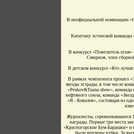
В неофициальной номинации «Ст
Капитану эстонской команды 
В конкурсе «Повелитель огня» –
Смирнов, член сборно
В детском конкурсе «Кто лучше
В рамках чемпионата прошел «З
звезды эстрады, в том числе ко
«Peskov&Tuana show», команда 
нефтяного союза, команда «Звез
«Я - Ковалев», состоящая из од
изв
Журналисты, соревновавшиеся 1
награды. Первые три места за
«Красногорские Бум-Барашки» и 
были вручены кубки. За вы