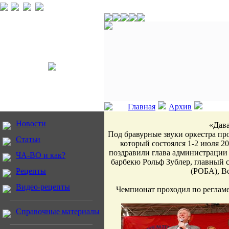
Главная
Архив
Новости
«Дава
Под бравурные звуки оркестра пр
Статьи
который состоялся 1-2 июля 2
поздравили глава администрации 
ЧА-ВО и как?
барбекю Рольф Зублер, главный 
Рецепты
(РОБА), В
Видео-рецепты
Чемпионат проходил по реглам
Справочные материалы