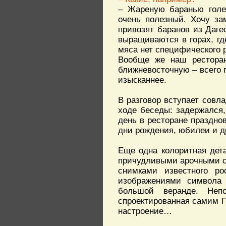
– Жареную баранью голен
очень полезный. Хочу за
привозят баранов из Даге
выращиваются в горах, где
мяса нет специфического р
Вообще же наш ресторан 
ближневосточную – всего 
изысканнее.
В разговор вступает совл
ходе беседы: задержался,
день в ресторане праздно
дни рождения, юбилеи и д
Еще одна колоритная дета
причудливыми арочными с
снимками известного ро
изображениями символа 
большой веранде. Неп
спроектированная самим П
настроение…