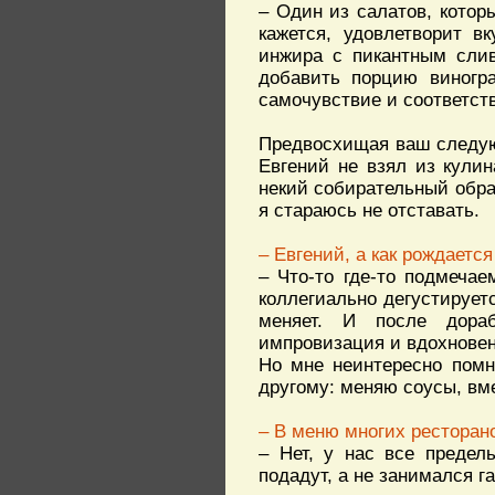
– Один из салатов, котор
кажется, удовлетворит в
инжира с пикантным сли
добавить порцию виногра
самочувствие и соответст
Предвосхищая ваш следующ
Евгений не взял из кулин
некий собирательный образ
я стараюсь не отставать.
– Евгений, а как рождаетс
– Что-то где-то подмеча
коллегиально дегустирует
меняет. И после дораб
импровизация и вдохновен
Но мне неинтересно помно
другому: меняю соусы, в
– В меню многих рестора
– Нет, у нас все предел
подадут, а не занимался г