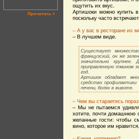
ощутить их вкус.
Артишоки можно купить в
Прочитать »
поскольку часто встречаю
– А у вас в ресторане их 
– В лучшем виде.
Существует множество
французский, он же зеле
значительно крупнее.
приправленную тмином з
год.
Артишок обладает мног
средство профилактики 
печени, болях в животе.
– Чем вы стараетесь пораз
– Мы не пытаемся удивля
хотите, почти домашнюю о
желанные гости: чтобы с
вино, которое им нравится,
– Какие, например?