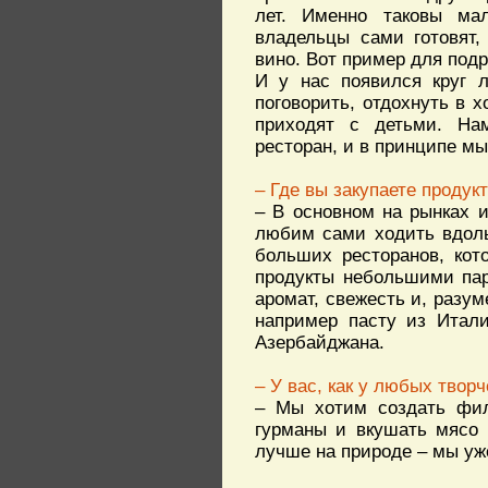
лет. Именно таковы мал
владельцы сами готовят,
вино. Вот пример для под
И у нас появился круг 
поговорить, отдохнуть в 
приходят с детьми. На
ресторан, и в принципе мы
– Где вы закупаете продук
– В основном на рынках и
любим сами ходить вдоль
больших ресторанов, кот
продукты небольшими пар
аромат, свежесть и, разум
например пасту из Итали
Азербайджана.
– У вас, как у любых твор
– Мы хотим создать фил
гурманы и вкушать мясо 
лучше на природе – мы у