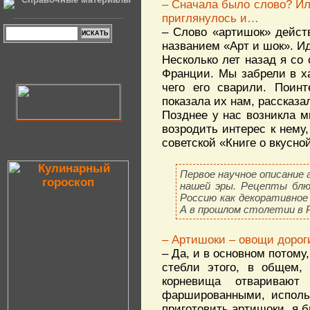
– Сначала было слово? Ил
приглянулось и…
– Слово «артишок» дейст
названием «Арт и шок». И
Несколько лет назад я с
Франции. Мы забрели в ха
чего его сварили. Поинт
показала их нам, рассказал
Позднее у нас возникла м
возродить интерес к нему
советской «Книге о вкусно
Первое научное описание
нашей эры. Рецепты блю
Россию как декоративное 
А в прошлом столетии в Р
– Артишоки – овощи дорог
– Да, и в основном потому,
стебли этого, в общем, 
корневища отвариваю
фаршированными, использ
приготовить артишоки, я 