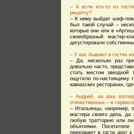
– А если кто-то из гост
рецепту?
– К нему выйдет шеф-пова
был такой случай – неск
которые они ели в «Артиш
своеобразный мастер-к
дегустировали собственны
– У вас бывают в гостях 
– Да, несколько раз при
довольно часто, представ
стать местом звездной 
ощутили по-настоящему те
кавказских ресторанах, гд
– Андрей, на ваш взгляд
отечественных – в сервис
– Итальянцы, например, о
мастера своего дела, да 
любую тратторию или пиц
объятиями. Посетители
приезжают в гости друг к