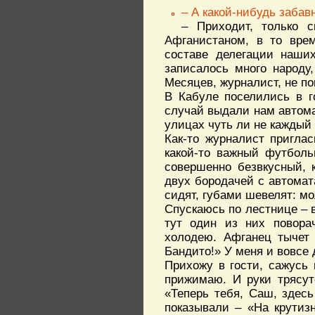
– А какой-нибудь забав
– Приходит, только 
Афганистаном, в то вре
составе делегации наших
записалось много народу
Месяцев, журналист, не пом
В Кабуле поселились в г
случай выдали нам автома
улицах чуть ли не каждый 
Как-то журналист пригла
какой-то важный футболь
совершенно безвкусный, 
двух бородачей с автомат
сидят, губами шевелят: мо
Спускаюсь по лестнице – 
тут один из них поворач
холодею. Афганец тычет 
Бандито!» У меня и вовсе 
Прихожу в гости, сажусь 
прижимаю. И руки трясут
«Теперь тебя, Саш, здесь
показывали – «На крутиз