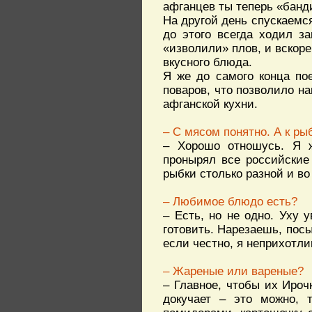
афганцев ты теперь «банд
На другой день спускаемся
до этого всегда ходил з
«изволили» плов, и вскор
вкусного блюда.
Я же до самого конца по
поваров, что позволило н
афганской кухни.
– С мясом понятно. А к ры
– Хорошо отношусь. Я ж
пронырял все российские 
рыбки столько разной и во
– Любимое блюдо есть?
– Есть, но не одно. Уху 
готовить. Нарезаешь, посы
если честно, я неприхотлив
– Жареные или вареные?
– Главное, чтобы их Ироч
докучает – это можно, 