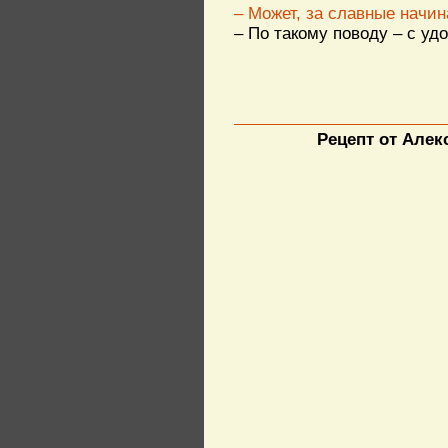
– Может, за славные начин
– По такому поводу – с уд
Рецепт от Але