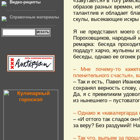
«закутается» в тогу римск
Видео-рецепты
образов разных времен, иб
талантлив и обладает бла
Справочные материалы
скулы, высекающие искры
Я не представил моего с
Пороховщиков, народный и
ремарка: беседа проходи
подадут харчо, жульены и
беседы, однако ее огонек 
– Мне почему-то кажет
пленительного счастья», 
– Так и есть, Павел Ивано
сохранял верность слову,
Да, я с превеликим удово
из нынешнего – пустоватог
– Однако ж «кавалергарда 
– «И оттого так сладок он
за веру? Без раздумий! На
– Так что, выпьем за прош