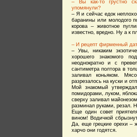
– Вы как-то грустно с
упомянули?
– Я и сейчас едок неплохо
баранины или молодого по
корова – животное пугли
известно, вредно. Ну а к п
– И рецепт фирменный да
– Увы, никаким экзотич
хорошего знакомого по
неоднократно и с преве
сантиметра полтора в тол
заливал коньяком. Мяс
разрезалось на куски и о
Мой знакомый утверждал
помидорами, луком, яблока
сверху заливал майонезом
разминал руками, резал. Н
Еще один совет приятеля
вином! Водичкой сбрызнут
Да, еще грецкие орехи –
харчо они годятся.