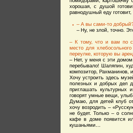
помидорами, картошечку 
хорошая, с душой готови
равнодушный еду готовит, 
– А вы сами-то добрый
– Ну, не злой, точно. Э
– К тому, что и вам по 
место для хлебосольного
переулке, которую вы аре
– Нет, у меня с эти домо
перебывало! Шаляпин, худ
композитор, Рахманинов, 
Хочу устроить здесь муз
полезных и добрых дел д
приглашать культурных и
говорят умные вещи, улыб
Думаю, для детей клуб от
хочу возродить – «Русску
не будет. Только – о сол
кафе в доме появится и
кушаньями…