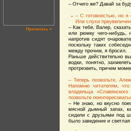
– Отчего же? Давай за бу
– С готовностью, но я
Или слухи преувеличе
– Как тебе, Валер, сказа
Прочитать »
или рюмку чего-нибудь, 
напротив сидят очароват
поскольку таких собеседн
между прочим, я бросил.
Раньше действительно вы
водки, понятно, захмелет
протрезветь, причем моме
– Теперь позвольте, Але
Напомню читателям, что
владельца «Славянского 
позвольте поинтересовать
– Не знаю, но вкусно по
мясной дымный запах, ка
сидели с друзьями под ш
было заведение и светла